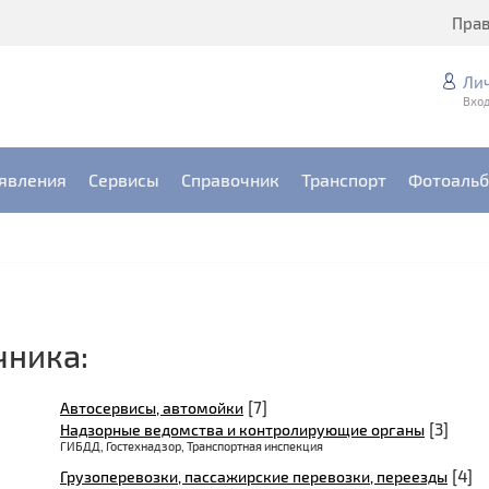
Пра
Ли
Вход
явления
Сервисы
Справочник
Транспорт
Фотоаль
чника:
[7]
Автосервисы, автомойки
[3]
Надзорные ведомства и контролирующие органы
ГИБДД, Гостехнадзор, Транспортная инспекция
[4]
Грузоперевозки, пассажирские перевозки, переезды