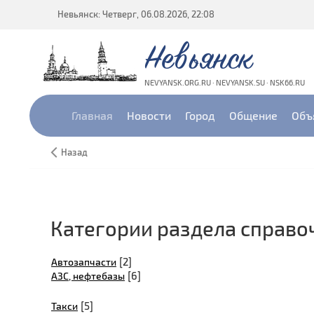
Невьянск: Четверг, 06.08.2026, 22:08
Невьянск
NEVYANSK.ORG.RU · NEVYANSK.SU · NSK66.RU
Главная
Новости
Город
Общение
Объ
Назад
Категории раздела справо
[2]
Автозапчасти
[6]
АЗС, нефтебазы
[5]
Такси