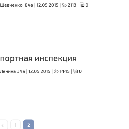
 Шевченко, 84а |
12.05.2015 |
2113 |
0
портная инспекция
 Ленина 34а |
12.05.2015 |
1445 |
0
«
1
2