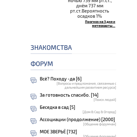
ночью 739 мм рт.ст.,
днём 737 мм
рт.ст.Вероятность
осадков 1%
Прогноз на 3 дня и
метеокарты...
ЗНАКОМСТВА
ФОРУМ
Всё? Походу -да [6]
[Вопросы и предложения, связанные с
дальнейшим развитием ресурса]
За готовность спасибо. [14]
[Поиск людей]
Беседка в сад [5]
[Дом & Сад & Огород]
Ассоциации (продолжение) [2000]
[Общение форумчан]
МОЕ ЗВЕРЬЁ [732]
[Общение форумчан]