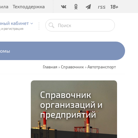
rss
18+
вила
Техподдержка
чный кабинет
 и регистрация
бомы
Главная
»
Справочник
»
Автотранспорт
Справочник
организаций и
предприятий