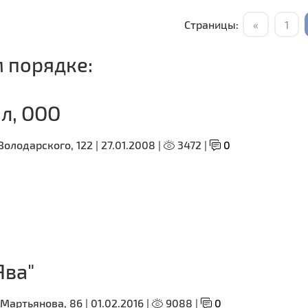
Страницы:
«
1
 порядке:
л, ООО
Володарского, 122 |
27.01.2008 |
3472 |
0
Ява"
 Мартьянова, 86 |
01.02.2016 |
9088 |
0