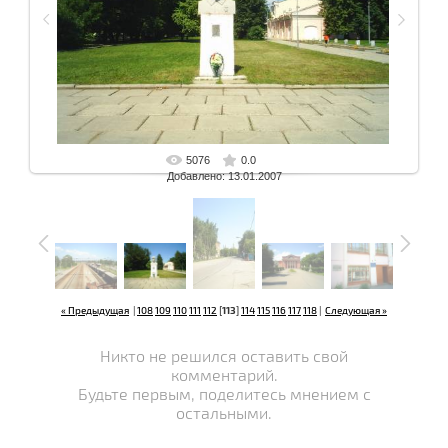
5076
0.0
В реальном размере
1024x768 px
/ 179.8 Kb
Добавлено: 13.01.2007
« Предыдущая
|
108
109
110
111
112
[
113
]
114
115
116
117
118
|
Следующая »
Никто не решился оставить свой
комментарий.
Будьте первым, поделитесь мнением с
остальными.