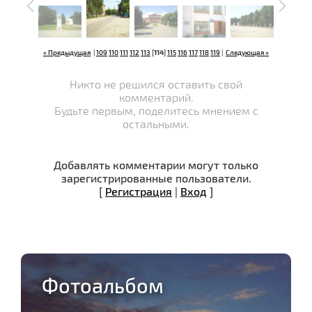
« Предыдущая
|
109
110
111
112
113
[
114
]
115
116
117
118
119
|
Следующая »
Никто не решился оставить свой
комментарий.
Будьте первым, поделитесь мнением с
остальными.
Добавлять комментарии могут только
зарегистрированные пользователи.
[
Регистрация
|
Вход
]
Фотоальбом