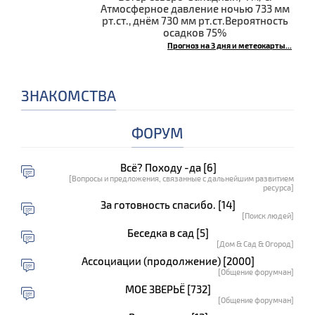
Атмосферное давление ночью 733 мм
рт.ст., днём 730 мм рт.ст.Вероятность
осадков 75%
Прогноз на 3 дня и метеокарты...
ЗНАКОМСТВА
ФОРУМ
Всё? Походу -да [6]
[Вопросы и предложения, связанные с дальнейшим развитием
ресурса]
За готовность спасибо. [14]
[Поиск людей]
Беседка в сад [5]
[Дом & Сад & Огород]
Ассоциации (продолжение) [2000]
[Общение форумчан]
МОЕ ЗВЕРЬЁ [732]
[Общение форумчан]