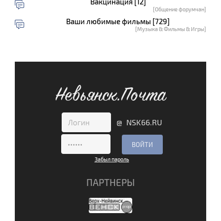
Вакцинация [12]
[Общение форумчан]
Ваши любимые фильмы [729]
[Музыка & Фильмы & Игры]
Невьянск.Почта
@ NSK66.RU
Забыл пароль
ПАРТНЕРЫ