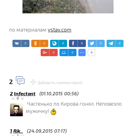
по материалам
ystav.com
0
0
0
0
0
0
0
0
0
2
Добавить комментарий
2
Infectant
(01.10.2015 00:56)
0
Частенько по Кирова гонял. Неповезло
мужичку!
1
Rik_
(24.09.2015 07:17)
2