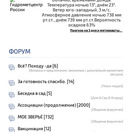
Температура ночью 13°, днём 23°.
Ветер юго-западный, 3 м/с.
Атмосферное давление ночью 738 мм
рт.ст., днём 739 мм рт.ст.Вероятность
осадков 63%
Прогноз на 3 дня и метеокарты...
ФОРУМ
Всё? Походу -да [6]
[Вопросы и предложения, связанные с дальнейшим развитием
ресурса]
За готовность спасибо. [14]
[Поиск людей]
Беседка в сад [5]
[Дом & Сад & Огород]
Ассоциации (продолжение) [2000]
[Общение форумчан]
МОЕ ЗВЕРЬЁ [732]
[Общение форумчан]
Вакцинация [12]