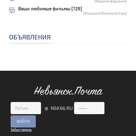
[Общение форумчан]
Ваши любимые фильмы [729]
[Музыка & Фильмы & Игры]
ОБЪЯВЛЕНИЯ
Невьянск.Почта
@ NSK66.RU
Забыл пароль