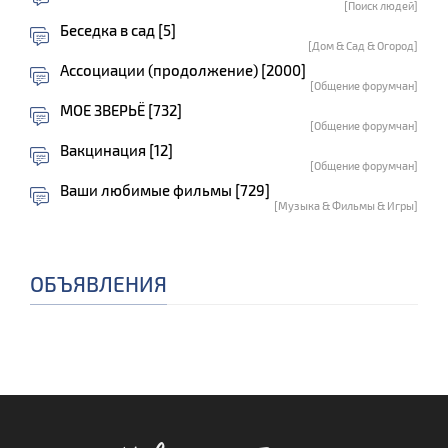
[Поиск людей]
Беседка в сад [5]
[Дом & Сад & Огород]
Ассоциации (продолжение) [2000]
[Общение форумчан]
МОЕ ЗВЕРЬЁ [732]
[Общение форумчан]
Вакцинация [12]
[Общение форумчан]
Ваши любимые фильмы [729]
[Музыка & Фильмы & Игры]
ОБЪЯВЛЕНИЯ