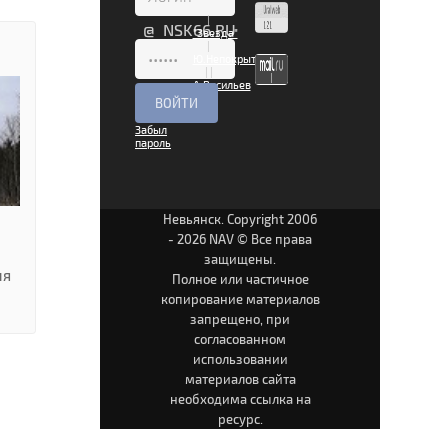
|
@ NSK66.RU
"Звезда"
|
Ю.Непокрытая
|
|
А.Васильев
|
Забыл
пароль
Невьянск. Copyright 2006
- 2026 NAV © Все права
защищены.
ля
Полное или частичное
копирование материалов
запрещено, при
согласованном
использовании
материалов сайта
необходима ссылка на
ресурс.