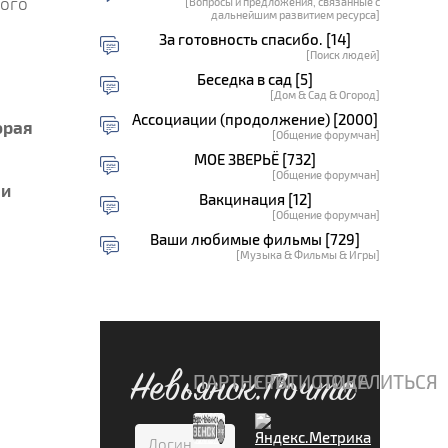
кого
[Вопросы и предложения, связанные с
дальнейшим развитием ресурса]
За готовность спасибо. [14]
[Поиск людей]
Беседка в сад [5]
[Дом & Сад & Огород]
Ассоциации (продолжение) [2000]
орая
[Общение форумчан]
МОЕ ЗВЕРЬЁ [732]
[Общение форумчан]
 и
Вакцинация [12]
[Общение форумчан]
Ваши любимые фильмы [729]
[Музыка & Фильмы & Игры]
Невьянск.Почта
ПАРТНЕРЫ
СТАТИСТИКА
ПОДЕЛИТЬСЯ