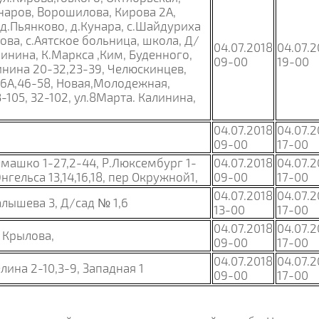
аров, Ворошилова, Кирова 2А,
 д.Пьянково, д.Кунара, с.Шайдуриха
ва, с.Аятское больница, школа, Д/
04.07.2018
04.07.2
линина, К.Маркса ,Ким, Буденного,
09-00
19-00
инина 20-32,23-39, Челюскинцев,
36А,46-58, Новая,Молодежная,
-105,
32-102,
ул.8Марта. Калинина,
04.07.2018
04.07.2
09-00
17-00
машко 1-27,2-44, Р.Люксембург 1-
04.07.2018
04.07.2
нгельса 13,14,16,18, пер Окружной1,
09-00
17-00
04.07.2018
04.07.2
лышева 3, Д/сад № 1,6
13-00
17-00
04.07.2018
04.07.2
 Крылова,
09-00
17-00
04.07.2018
04.07.2
лина 2-10,3-9, Западная 1
09-00
17-00