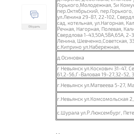
Горького,Молодежная, 5и Комун
пер.Октябрьский, пер.Горького,
ул.Ленина
29-87,
22-102,
Свердло
сад, котельная, ул.Нагорная, Ка
Обсудить
Речная, Нагорная, Полевая, Кал
Свердлова 1-43,50А,58А,65А, 2-
Ленина, Шевченко,Советская,
33
с.Киприно ул.Набережная,
д.Осиновка
г Невьянск ул.Коскович
31-47,
Се
61,2-56,Г-Валовая 19-27,32-52, Э
г.Невьянск ул.Матвеева
5-27,
Ма
г.Невьянск ул.Комсомольская 2,
с.Шурала ул.Р.Люксембург, Пете