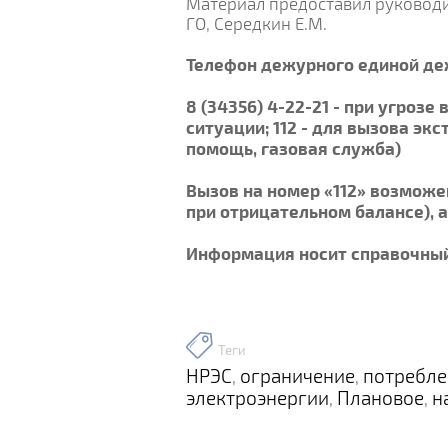
Материал предоставил руковод
ГО, Середкин Е.М.
Телефон дежурного единой де
8 (34356) 4-22-21 - при угроз
ситуации; 112 - для вызова э
помощь, газовая служба)
Вызов на номер «112» возможен
при отрицательном балансе), 
Информация носит справочный
Теги
НРЭС
ограничение
потребле
,
,
электроэнергии
Плановое
н
,
,