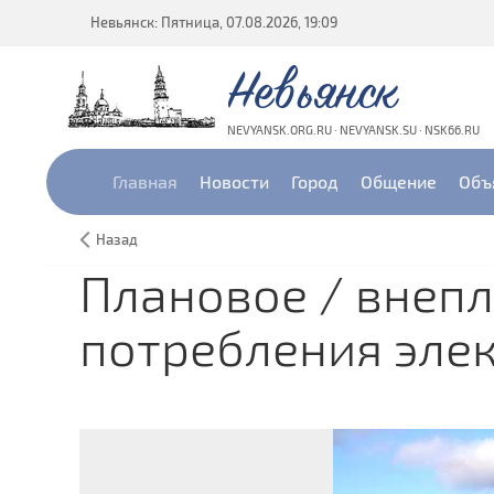
Невьянск: Пятница, 07.08.2026, 19:09
Невьянск
NEVYANSK.ORG.RU · NEVYANSK.SU · NSK66.RU
Главная
Новости
Город
Общение
Объ
Назад
Плановое / внеп
потребления элек