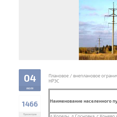
04
Плановое / внеплановое ограни
НРЭС
ИЮЛЯ
Наименование населенного пу
1466
Просмотров
д.Корелы, д.Сосновка, с.Конево 