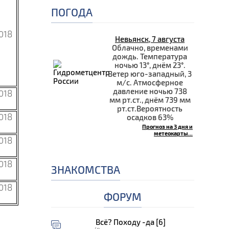
ПОГОДА
018
Невьянск, 7 августа
Облачно, временами
дождь. Температура
ночью 13°, днём 23°.
Ветер юго-западный, 3
м/с. Атмосферное
давление ночью 738
018
мм рт.ст., днём 739 мм
рт.ст.Вероятность
018
осадков 63%
Прогноз на 3 дня и
метеокарты...
018
018
ЗНАКОМСТВА
018
ФОРУМ
Всё? Походу -да [6]