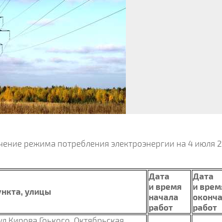
чение режима потребления электроэнергии на 4 июля 
Дата
Дата
и время
и врем
нкта, улицы
начала
оконч
работ
работ
ул.Кирова,Гоького, Октябрьская,