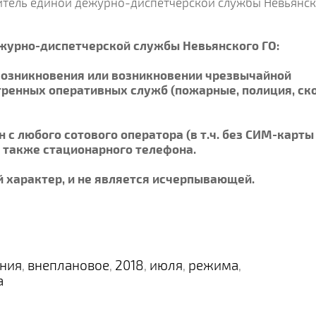
итель единой дежурно-диспетчерской службы Невьянс
журно-диспетчерской службы Невьянского ГО:
е возникновения или возникновении чрезвычайной
кстренных оперативных служб (пожарные, полиция, ск
 с любого сотового оператора (в т.ч. без СИМ-карты
а также стационарного телефона.
 характер, и не является исчерпывающей.
ния
внеплановое
2018
июля
режима
,
,
,
,
,
а