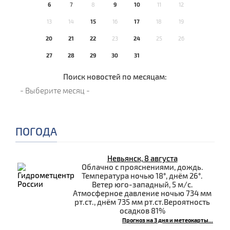
6
7
8
9
10
11
12
13
14
15
16
17
18
19
20
21
22
23
24
25
26
27
28
29
30
31
Поиск новостей по месяцам:
ПОГОДА
Невьянск, 8 августа
Облачно с прояснениями, дождь.
Температура ночью 18°, днём 26°.
Ветер юго-западный, 5 м/с.
Атмосферное давление ночью 734 мм
рт.ст., днём 735 мм рт.ст.Вероятность
осадков 81%
Прогноз на 3 дня и метеокарты...