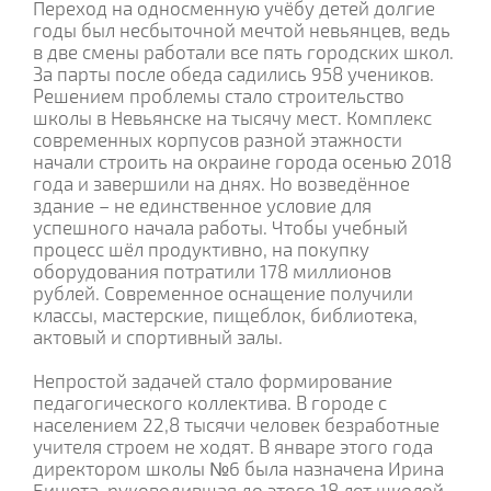
Переход на односменную учёбу детей долгие
годы был несбыточной мечтой невьянцев, ведь
в две смены работали все пять городских школ.
За парты после обеда садились 958 учеников.
Решением проблемы стало строительство
школы в Невьянске на тысячу мест. Комплекс
современных корпусов разной этажности
начали строить на окраине города осенью 2018
года и завершили на днях. Но возведённое
здание – не единственное условие для
успешного начала работы. Чтобы учебный
процесс шёл продуктивно, на покупку
оборудования потратили 178 миллионов
рублей. Современное оснащение получили
классы, мастерские, пищеблок, библиотека,
актовый и спортивный залы.
Непростой задачей стало формирование
педагогического коллектива. В городе с
населением 22,8 тысячи человек безработные
учителя строем не ходят. В январе этого года
директором школы №6 была назначена Ирина
Бицюта, руководившая до этого 18 лет школой