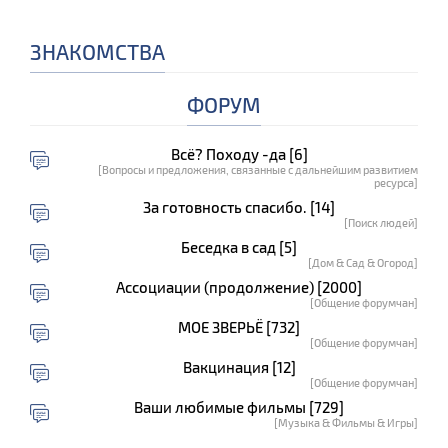
ЗНАКОМСТВА
ФОРУМ
Всё? Походу -да [6]
[Вопросы и предложения, связанные с дальнейшим развитием
ресурса]
За готовность спасибо. [14]
[Поиск людей]
Беседка в сад [5]
[Дом & Сад & Огород]
Ассоциации (продолжение) [2000]
[Общение форумчан]
МОЕ ЗВЕРЬЁ [732]
[Общение форумчан]
Вакцинация [12]
[Общение форумчан]
Ваши любимые фильмы [729]
[Музыка & Фильмы & Игры]