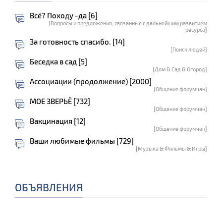
Всё? Походу -да [6]
[Вопросы и предложения, связанные с дальнейшим развитием
ресурса]
За готовность спасибо. [14]
[Поиск людей]
Беседка в сад [5]
[Дом & Сад & Огород]
Ассоциации (продолжение) [2000]
[Общение форумчан]
МОЕ ЗВЕРЬЁ [732]
[Общение форумчан]
Вакцинация [12]
[Общение форумчан]
Ваши любимые фильмы [729]
[Музыка & Фильмы & Игры]
ОБЪЯВЛЕНИЯ