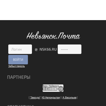
Невьянск.Почта
@ NSK66.RU
Забыл пароль
ПАРТНЕРЫ
|
"Звезда"
|
Ю.Непокрытая
|
|
А.Васильев
|