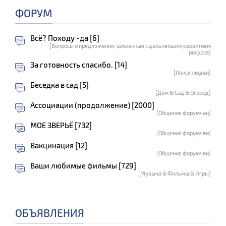
ФОРУМ
Всё? Походу -да [6]
[Вопросы и предложения, связанные с дальнейшим развитием
ресурса]
За готовность спасибо. [14]
[Поиск людей]
Беседка в сад [5]
[Дом & Сад & Огород]
Ассоциации (продолжение) [2000]
[Общение форумчан]
МОЕ ЗВЕРЬЁ [732]
[Общение форумчан]
Вакцинация [12]
[Общение форумчан]
Ваши любимые фильмы [729]
[Музыка & Фильмы & Игры]
ОБЪЯВЛЕНИЯ