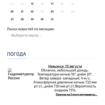
13
14
15
16
17
18
19
20
21
22
23
24
25
26
27
28
29
30
31
Поиск новостей по месяцам:
ПОГОДА
Невьянск, 10 августа
Облачно, небольшой дождь.
Температура ночью 16°, днём 20°.
Ветер северо-западный, 4 м/с.
Атмосферное давление ночью 733 мм
рт.ст., днём 730 мм рт.ст.Вероятность
осадков 75%
Прогноз на 3 дня и метеокарты...