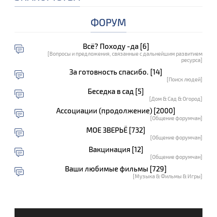
ФОРУМ
Всё? Походу -да [6]
[Вопросы и предложения, связанные с дальнейшим развитием
ресурса]
За готовность спасибо. [14]
[Поиск людей]
Беседка в сад [5]
[Дом & Сад & Огород]
Ассоциации (продолжение) [2000]
[Общение форумчан]
МОЕ ЗВЕРЬЁ [732]
[Общение форумчан]
Вакцинация [12]
[Общение форумчан]
Ваши любимые фильмы [729]
[Музыка & Фильмы & Игры]