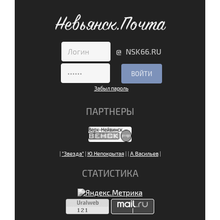
Невьянск.Почта
@ NSK66.RU
Забыл пароль
ПАРТНЕРЫ
|
"Звезда"
|
Ю.Непокрытая
|
|
А.Васильев
|
СТАТИСТИКА