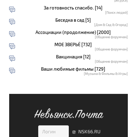
ресурса]
За готовность спасибо. [14]
[Поиск людей]
Беседка в сад [5]
[Дом & Сад & Огород]
Ассоциации (продолжение) [2000]
[Общение форумчан]
МОЕ ЗВЕРЬЁ [732]
[Общение форумчан]
Вакцинация [12]
[Общение форумчан]
Ваши любимые фильмы [729]
[Музыка & Фильмы & Игры]
Невьянск.Почта
@ NSK66.RU