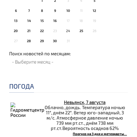
1
2
3
4
5
6
7
8
9
10
11
12
13
14
15
16
17
18
19
20
21
22
23
24
25
26
27
28
29
30
31
Поиск новостей по месяцам:
ПОГОДА
Невьянск, 7 августа
Облачно, дождь. Температура ночью
11°, днём 22°. Ветер юго-западный, 3
м/с. Атмосферное давление ночью
739 мм рт.ст., днём 738 мм
рт.ст.Вероятность осадков 62%
Прогноз на 3 дня и метеокарты...