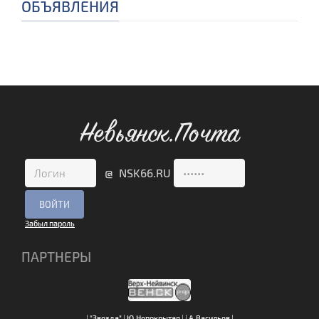
ОБЪЯВЛЕНИЯ
Невьянск.Почта
@ NSK66.RU
Забыл пароль
ПАРТНЕРЫ
|
"Звезда"
|
Ю.Непокрытая
|
|
А.Васильев
|