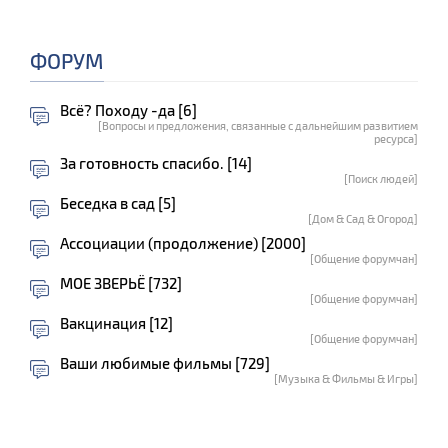
ФОРУМ
Всё? Походу -да [6]
[Вопросы и предложения, связанные с дальнейшим развитием
ресурса]
За готовность спасибо. [14]
[Поиск людей]
Беседка в сад [5]
[Дом & Сад & Огород]
Ассоциации (продолжение) [2000]
[Общение форумчан]
МОЕ ЗВЕРЬЁ [732]
[Общение форумчан]
Вакцинация [12]
[Общение форумчан]
Ваши любимые фильмы [729]
[Музыка & Фильмы & Игры]