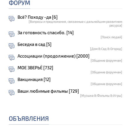
ФОРУМ
Всё? Походу -да [6]
[Вопросы и предложения, связанные с дальнейшим развитием
ресурса]
За готовность спасибо. [14]
[Поиск людей]
Беседка в сад [5]
[Дом & Сад & Огород]
Ассоциации (продолжение) [2000]
[Общение форумчан]
МОЕ ЗВЕРЬЁ [732]
[Общение форумчан]
Вакцинация [12]
[Общение форумчан]
Ваши любимые фильмы [729]
[Музыка & Фильмы & Игры]
ОБЪЯВЛЕНИЯ