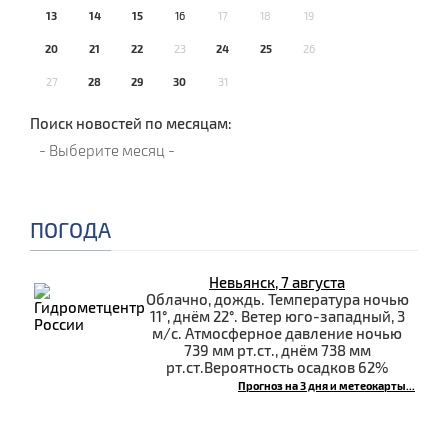
13
14
15
16
17
18
19
20
21
22
23
24
25
26
27
28
29
30
31
Поиск новостей по месяцам:
ПОГОДА
Невьянск, 7 августа
Облачно, дождь. Температура ночью
11°, днём 22°. Ветер юго-западный, 3
м/с. Атмосферное давление ночью
739 мм рт.ст., днём 738 мм
рт.ст.Вероятность осадков 62%
Прогноз на 3 дня и метеокарты...