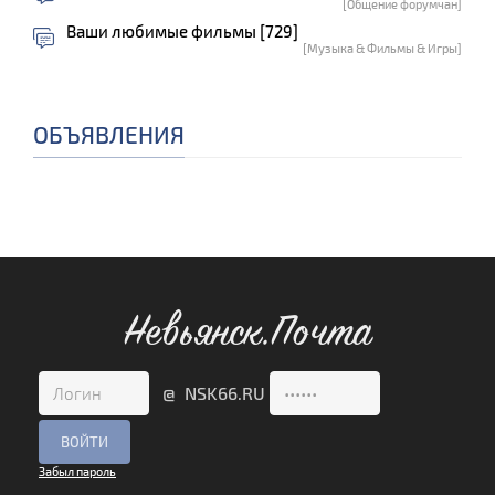
[Общение форумчан]
Ваши любимые фильмы [729]
[Музыка & Фильмы & Игры]
ОБЪЯВЛЕНИЯ
Невьянск.Почта
@ NSK66.RU
Забыл пароль