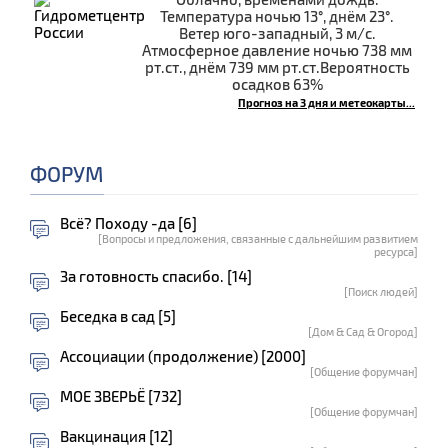
Температура ночью 13°, днём 23°.
Ветер юго-западный, 3 м/с.
Атмосферное давление ночью 738 мм
рт.ст., днём 739 мм рт.ст.Вероятность
осадков 63%
Прогноз на 3 дня и метеокарты...
ФОРУМ
Всё? Походу -да [6]
[Вопросы и предложения, связанные с дальнейшим развитием
ресурса]
За готовность спасибо. [14]
[Поиск людей]
Беседка в сад [5]
[Дом & Сад & Огород]
Ассоциации (продолжение) [2000]
[Общение форумчан]
МОЕ ЗВЕРЬЁ [732]
[Общение форумчан]
Вакцинация [12]