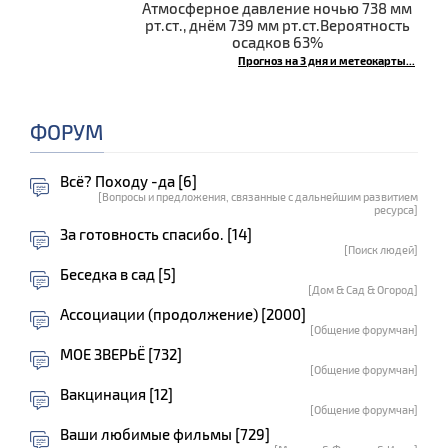
Атмосферное давление ночью 738 мм
рт.ст., днём 739 мм рт.ст.Вероятность
осадков 63%
Прогноз на 3 дня и метеокарты...
ФОРУМ
Всё? Походу -да [6]
[Вопросы и предложения, связанные с дальнейшим развитием
ресурса]
За готовность спасибо. [14]
[Поиск людей]
Беседка в сад [5]
[Дом & Сад & Огород]
Ассоциации (продолжение) [2000]
[Общение форумчан]
МОЕ ЗВЕРЬЁ [732]
[Общение форумчан]
Вакцинация [12]
[Общение форумчан]
Ваши любимые фильмы [729]