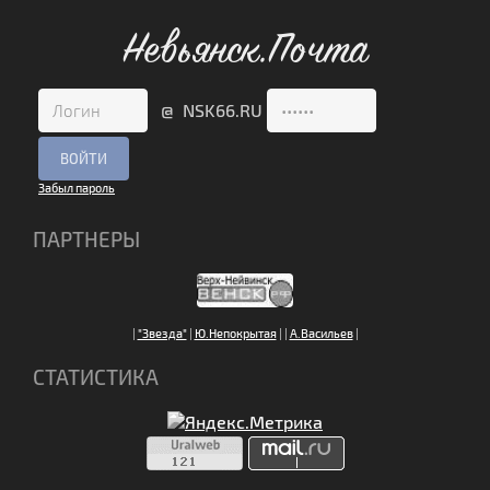
Невьянск.Почта
@ NSK66.RU
Забыл пароль
ПАРТНЕРЫ
|
"Звезда"
|
Ю.Непокрытая
|
|
А.Васильев
|
СТАТИСТИКА