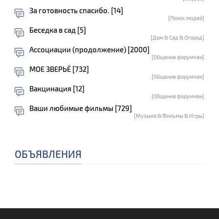
За готовность спасибо. [14]
[Поиск людей]
Беседка в сад [5]
[Дом & Сад & Огород]
Ассоциации (продолжение) [2000]
[Общение форумчан]
МОЕ ЗВЕРЬЁ [732]
[Общение форумчан]
Вакцинация [12]
[Общение форумчан]
Ваши любимые фильмы [729]
[Музыка & Фильмы & Игры]
ОБЪЯВЛЕНИЯ