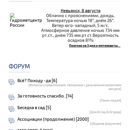
Невьянск, 8 августа
Облачно с прояснениями, дождь.
Температура ночью 18°, днём 26°.
Ветер юго-западный, 5 м/с.
Атмосферное давление ночью 734 мм
рт.ст., днём 735 мм рт.ст.Вероятность
осадков 81%
Прогноз на 3 дня и метеокарты...
ФОРУМ
Всё? Походу -да [6]
[Вопросы и предложения, связанные с дальнейшим развитием
ресурса]
За готовность спасибо. [14]
[Поиск людей]
Беседка в сад [5]
[Дом & Сад & Огород]
Ассоциации (продолжение) [2000]
[Общение форумчан]