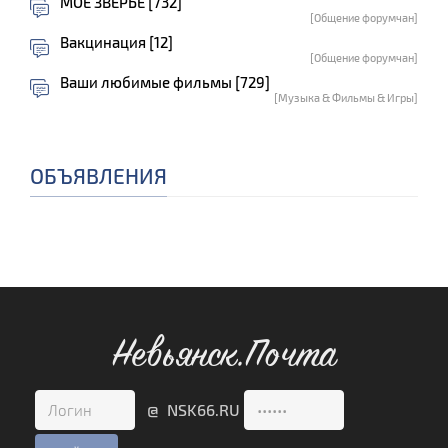
МОЕ ЗВЕРЬЁ [732]
[Общение форумчан]
Вакцинация [12]
[Общение форумчан]
Ваши любимые фильмы [729]
[Музыка & Фильмы & Игры]
ОБЪЯВЛЕНИЯ
Невьянск.Почта
@ NSK66.RU