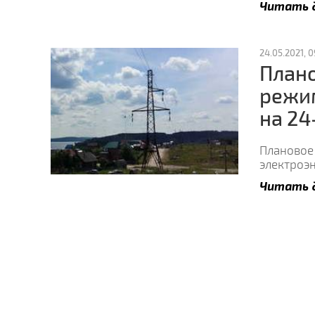
Читать 
24.05.2021, 0
Плано
режи
на 24
Плановое
электроэ
Читать 