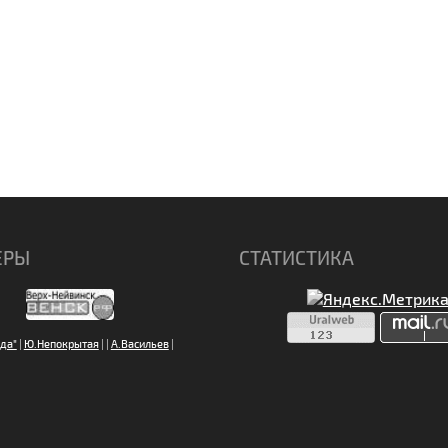
ЕРЫ
СТАТИСТИКА
да"
|
Ю.Непокрытая
|
|
А.Васильев
|