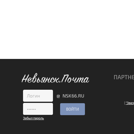
Невьянск.Почта
ПАРТН
@ NSK66.RU
|
"Звез
Забыл пароль