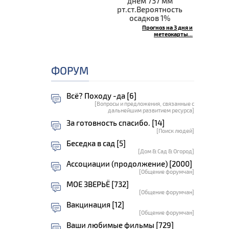
днём 737 мм
рт.ст.Вероятность
осадков 1%
Прогноз на 3 дня и
метеокарты...
е
ФОРУМ
Всё? Походу -да [6]
[Вопросы и предложения, связанные с
дальнейшим развитием ресурса]
За готовность спасибо. [14]
[Поиск людей]
Беседка в сад [5]
[Дом & Сад & Огород]
Ассоциации (продолжение) [2000]
[Общение форумчан]
МОЕ ЗВЕРЬЁ [732]
[Общение форумчан]
Вакцинация [12]
[Общение форумчан]
Ваши любимые фильмы [729]