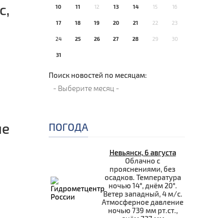
с,
10
11
12
13
14
15
16
17
18
19
20
21
22
23
24
25
26
27
28
29
30
31
Поиск новостей по месяцам:
ие
ПОГОДА
Невьянск, 6 августа
Облачно с
прояснениями, без
осадков. Температура
ночью 14°, днём 20°.
Ветер западный, 4 м/с.
Атмосферное давление
ночью 739 мм рт.ст.,