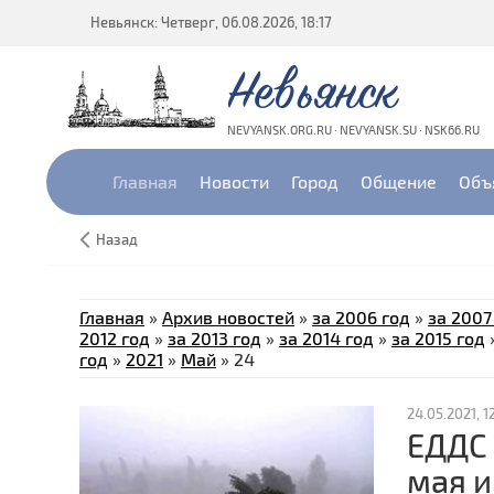
Невьянск: Четверг, 06.08.2026, 18:17
Невьянск
NEVYANSK.ORG.RU · NEVYANSK.SU · NSK66.RU
Главная
Новости
Город
Общение
Объ
Назад
Главная
»
Архив новостей
»
за 2006 год
»
за 2007
2012 год
»
за 2013 год
»
за 2014 год
»
за 2015 год
год
»
2021
»
Май
»
24
24.05.2021, 1
ЕДДС 
мая и