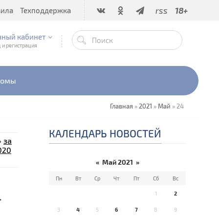
rss
18+
вила
Техподдержка
чный кабинет
 и регистрация
бомы
Главная
»
2021
»
Май
»
24
КАЛЕНДАРЬ НОВОСТЕЙ
»
за
020
«
Май 2021
»
Пн
Вт
Ср
Чт
Пт
Сб
Вс
4
1
2
3
4
5
6
7
8
9