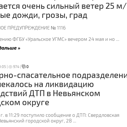
ется очень сильный ветер 25 м/
ые дожди, грозы, град
ОЕ ПРЕДУПРЕЖДЕНИЕ № 1116
ению ФГБУ «Уральское УГМС» вечером 24 мая и но
...
дальше »
0:05 |
974 |
0
рно-спасательное подразделен
екалось на ликвидацию
дствий ДТП в Невьянском
ском округе
1г. в 11:29 поступило сообщение о ДТП: Свердловская
Невьянский городской округ, 28
...