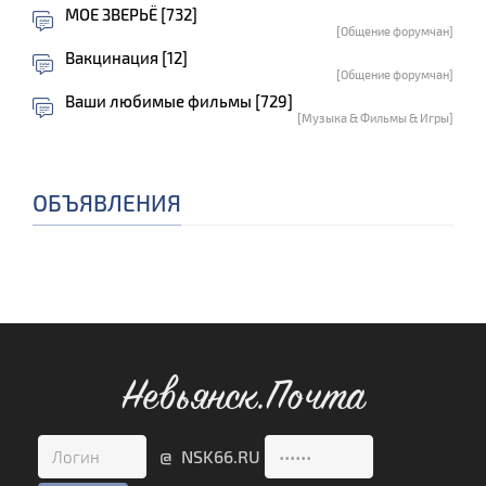
МОЕ ЗВЕРЬЁ [732]
[Общение форумчан]
Вакцинация [12]
[Общение форумчан]
Ваши любимые фильмы [729]
[Музыка & Фильмы & Игры]
ОБЪЯВЛЕНИЯ
Невьянск.Почта
@ NSK66.RU