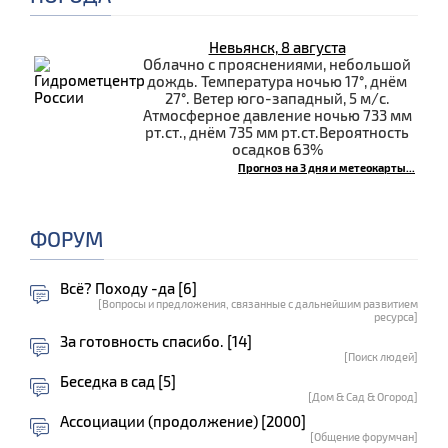
Невьянск, 8 августа
Облачно с прояснениями, небольшой
дождь. Температура ночью 17°, днём
27°. Ветер юго-западный, 5 м/с.
Атмосферное давление ночью 733 мм
рт.ст., днём 735 мм рт.ст.Вероятность
осадков 63%
Прогноз на 3 дня и метеокарты...
ФОРУМ
Всё? Походу -да [6]
[Вопросы и предложения, связанные с дальнейшим развитием
ресурса]
За готовность спасибо. [14]
[Поиск людей]
Беседка в сад [5]
[Дом & Сад & Огород]
Ассоциации (продолжение) [2000]
[Общение форумчан]