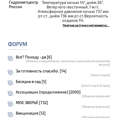
Температура ночью 14°, днём 26°.
Ветер юго-восточный, 1 м/с.
Атмосферное давление ночью 737 мм
рт.ст., днём 736 мм рт.ст.Вероятность
осадков 1%
Прогноз на 3 дня и метеокарты...
ФОРУМ
Всё? Походу -да [6]
[Вопросы и предложения, связанные с дальнейшим развитием
ресурса]
За готовность спасибо. [14]
[Поиск людей]
Беседка в сад [5]
[Дом & Сад & Огород]
Ассоциации (продолжение) [2000]
[Общение форумчан]
МОЕ ЗВЕРЬЁ [732]
[Общение форумчан]
Вакцинация [12]
[Общение форумчан]