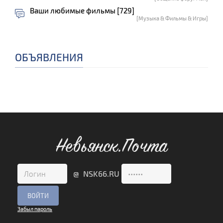
Ваши любимые фильмы [729]
[Музыка & Фильмы & Игры]
ОБЪЯВЛЕНИЯ
Невьянск.Почта
@ NSK66.RU
Забыл пароль