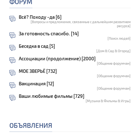
ФОРУМ
Всё? Походу -да [6]
[Вопросы и предложения, связанные с дальнейшим развитием
ресурса]
За готовность спасибо. [14]
[Поиск людей]
Беседка в сад [5]
[Дом & Сад & Огород]
Ассоциации (продолжение) [2000]
[Общение форумчан]
МОЕ ЗВЕРЬЁ [732]
[Общение форумчан]
Вакцинация [12]
[Общение форумчан]
Ваши любимые фильмы [729]
[Музыка & Фильмы & Игры]
ОБЪЯВЛЕНИЯ