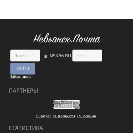
Невьянск.Почта
@ NSK66.RU
Забыл пароль
ПАРТНЕРЫ
|
"Звезда"
|
Ю.Непокрытая
|
|
А.Васильев
|
СТАТИСТИКА