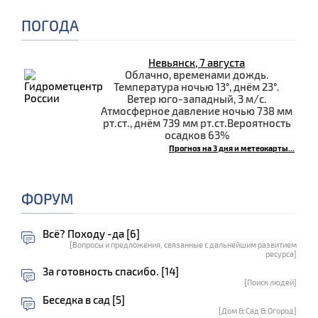
ПОГОДА
Невьянск, 7 августа
Облачно, временами дождь.
Температура ночью 13°, днём 23°.
Ветер юго-западный, 3 м/с.
Атмосферное давление ночью 738 мм
рт.ст., днём 739 мм рт.ст.Вероятность
осадков 63%
Прогноз на 3 дня и метеокарты...
ФОРУМ
Всё? Походу -да [6]
[Вопросы и предложения, связанные с дальнейшим развитием
ресурса]
За готовность спасибо. [14]
[Поиск людей]
Беседка в сад [5]
[Дом & Сад & Огород]