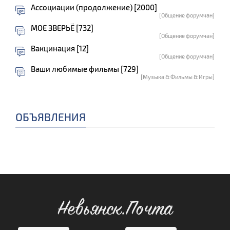
Ассоциации (продолжение) [2000]
[Общение форумчан]
МОЕ ЗВЕРЬЁ [732]
[Общение форумчан]
Вакцинация [12]
[Общение форумчан]
Ваши любимые фильмы [729]
[Музыка & Фильмы & Игры]
ОБЪЯВЛЕНИЯ
Невьянск.Почта