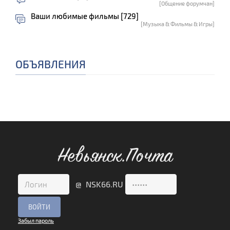
[Общение форумчан]
Ваши любимые фильмы [729]
[Музыка & Фильмы & Игры]
ОБЪЯВЛЕНИЯ
Невьянск.Почта
@ NSK66.RU
Забыл пароль