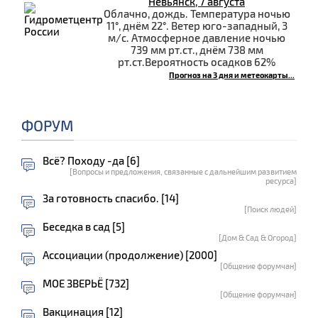
Невьянск, 7 августа
Облачно, дождь. Температура ночью
11°, днём 22°. Ветер юго-западный, 3
м/с. Атмосферное давление ночью
739 мм рт.ст., днём 738 мм
рт.ст.Вероятность осадков 62%
Прогноз на 3 дня и метеокарты...
ФОРУМ
Всё? Походу -да [6]
[Вопросы и предложения, связанные с дальнейшим развитием
ресурса]
За готовность спасибо. [14]
[Поиск людей]
Беседка в сад [5]
[Дом & Сад & Огород]
Ассоциации (продолжение) [2000]
[Общение форумчан]
МОЕ ЗВЕРЬЁ [732]
[Общение форумчан]
Вакцинация [12]