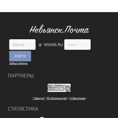
Невьянск.Почта
@ NSK66.RU
Забыл пароль
ПАРТНЕРЫ
|
"Звезда"
|
Ю.Непокрытая
|
|
А.Васильев
|
СТАТИСТИКА