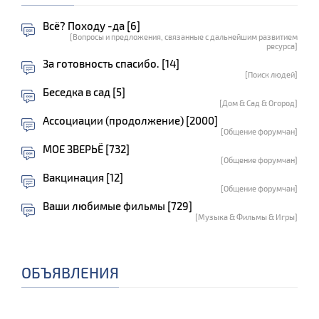
Всё? Походу -да [6]
[Вопросы и предложения, связанные с дальнейшим развитием
ресурса]
За готовность спасибо. [14]
[Поиск людей]
Беседка в сад [5]
[Дом & Сад & Огород]
Ассоциации (продолжение) [2000]
[Общение форумчан]
МОЕ ЗВЕРЬЁ [732]
[Общение форумчан]
Вакцинация [12]
[Общение форумчан]
Ваши любимые фильмы [729]
[Музыка & Фильмы & Игры]
ОБЪЯВЛЕНИЯ