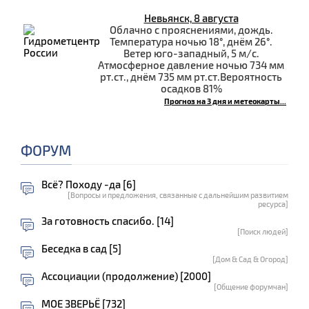
Невьянск, 8 августа
Облачно с прояснениями, дождь.
Температура ночью 18°, днём 26°.
Ветер юго-западный, 5 м/с.
Атмосферное давление ночью 734 мм
рт.ст., днём 735 мм рт.ст.Вероятность
осадков 81%
Прогноз на 3 дня и метеокарты...
ФОРУМ
Всё? Походу -да [6]
[Вопросы и предложения, связанные с дальнейшим развитием
ресурса]
За готовность спасибо. [14]
[Поиск людей]
Беседка в сад [5]
[Дом & Сад & Огород]
Ассоциации (продолжение) [2000]
[Общение форумчан]
МОЕ ЗВЕРЬЁ [732]