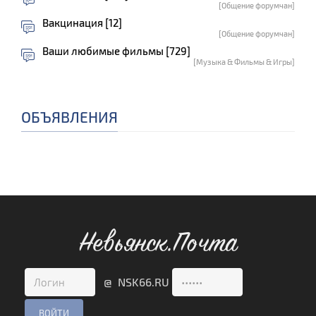
[Общение форумчан]
Вакцинация [12]
[Общение форумчан]
Ваши любимые фильмы [729]
[Музыка & Фильмы & Игры]
ОБЪЯВЛЕНИЯ
Невьянск.Почта
@ NSK66.RU