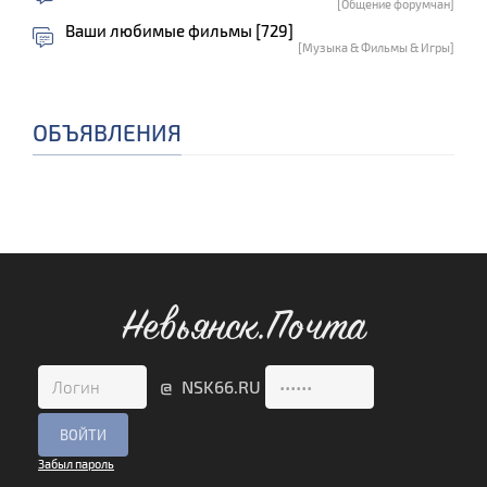
[Общение форумчан]
Ваши любимые фильмы [729]
[Музыка & Фильмы & Игры]
ОБЪЯВЛЕНИЯ
Невьянск.Почта
@ NSK66.RU
Забыл пароль