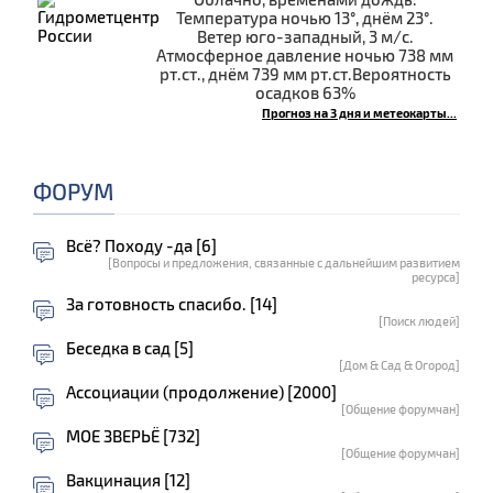
Температура ночью 13°, днём 23°.
Ветер юго-западный, 3 м/с.
Атмосферное давление ночью 738 мм
рт.ст., днём 739 мм рт.ст.Вероятность
осадков 63%
Прогноз на 3 дня и метеокарты...
ФОРУМ
Всё? Походу -да [6]
[Вопросы и предложения, связанные с дальнейшим развитием
ресурса]
За готовность спасибо. [14]
[Поиск людей]
Беседка в сад [5]
[Дом & Сад & Огород]
Ассоциации (продолжение) [2000]
[Общение форумчан]
МОЕ ЗВЕРЬЁ [732]
[Общение форумчан]
Вакцинация [12]