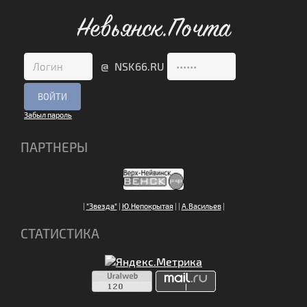
Невьянск.Почта
@ NSK66.RU
Забыл пароль
ПАРТНЕРЫ
|
"Звезда"
|
Ю.Непокрытая
|
|
А.Васильев
|
СТАТИСТИКА