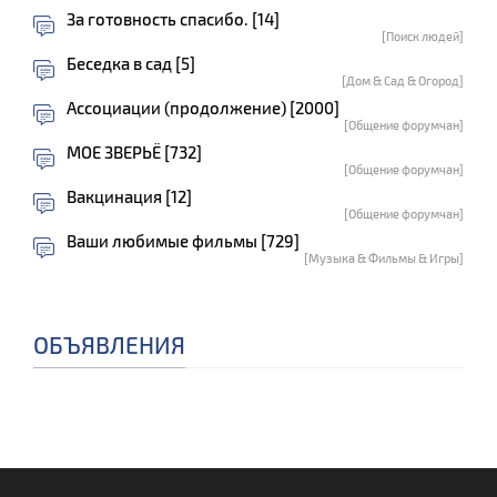
За готовность спасибо. [14]
[Поиск людей]
Беседка в сад [5]
[Дом & Сад & Огород]
Ассоциации (продолжение) [2000]
[Общение форумчан]
МОЕ ЗВЕРЬЁ [732]
[Общение форумчан]
Вакцинация [12]
[Общение форумчан]
Ваши любимые фильмы [729]
[Музыка & Фильмы & Игры]
ОБЪЯВЛЕНИЯ