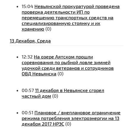
15:04
Невьянской прокуратурой проведена
проверка деятельности ИП по
перемещению транспортных средств на
специализированную стоянку и их
хранению
(0)
13 Декабря, Среда
12:32
На озере Аятском прошли
соревнования по рыбной ловле зимней
удочкой среди ветеранов и сотрудников
ОВД Невьянска
(0)
00:57
11 декабря в Невьянске сгорел
частный дом
(0)
00:51
Плановое / внеплановое ограничение
режима потребления электроэнергии на 13
декабря 2017 НРЭС
(0)