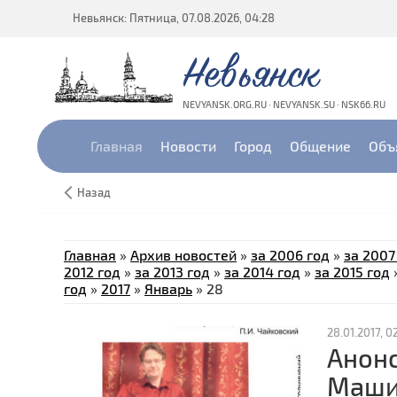
Невьянск: Пятница, 07.08.2026, 04:28
Невьянск
NEVYANSK.ORG.RU · NEVYANSK.SU · NSK66.RU
Главная
Новости
Город
Общение
Объ
Назад
Главная
»
Архив новостей
»
за 2006 год
»
за 2007
2012 год
»
за 2013 год
»
за 2014 год
»
за 2015 год
год
»
2017
»
Январь
»
28
28.01.2017, 0
Анонс
Маши