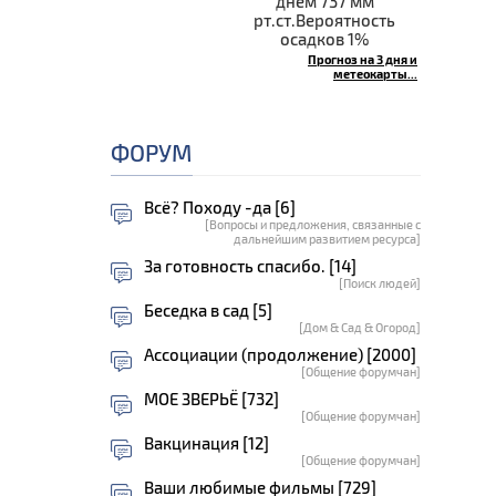
днём 737 мм
рт.ст.Вероятность
осадков 1%
Прогноз на 3 дня и
метеокарты...
ФОРУМ
Всё? Походу -да [6]
[Вопросы и предложения, связанные с
дальнейшим развитием ресурса]
За готовность спасибо. [14]
[Поиск людей]
Беседка в сад [5]
[Дом & Сад & Огород]
Ассоциации (продолжение) [2000]
[Общение форумчан]
МОЕ ЗВЕРЬЁ [732]
[Общение форумчан]
Вакцинация [12]
[Общение форумчан]
Ваши любимые фильмы [729]