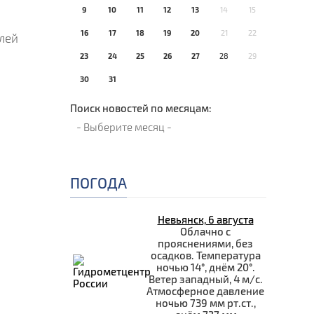
9
10
11
12
13
14
15
16
17
18
19
20
21
22
блей
23
24
25
26
27
28
29
30
31
Поиск новостей по месяцам:
ПОГОДА
Невьянск, 6 августа
Облачно с
прояснениями, без
осадков. Температура
ночью 14°, днём 20°.
Ветер западный, 4 м/с.
Атмосферное давление
ночью 739 мм рт.ст.,