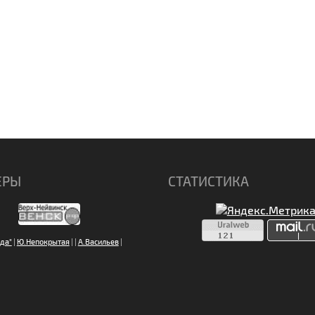
ЕРЫ
СТАТИСТИКА
да"
|
Ю.Непокрытая
|
|
А.Васильев
|