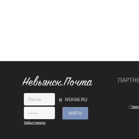
Невьянск.Почта
ПАРТН
@ NSK66.RU
|
"Звез
Забыл пароль