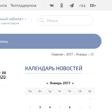
rss
18+
вила
Техподдержка
чный кабинет
 и регистрация
бомы
Главная
»
2017
»
Январь
»
28
КАЛЕНДАРЬ НОВОСТЕЙ
»
за
020
«
Январь 2017
»
Пн
Вт
Ср
Чт
Пт
Сб
Вс
1
2
3
4
5
6
7
8