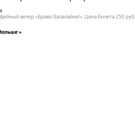
я
офейный вечер «Браво балалайке!». Цена билета 250 ру
дальше »