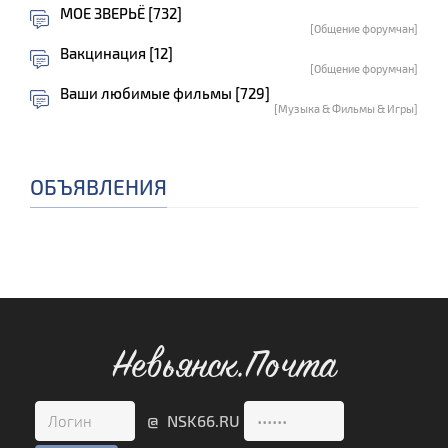
МОЕ ЗВЕРЬЁ [732]
[Общение форумчан]
Вакцинация [12]
[Общение форумчан]
Ваши любимые фильмы [729]
[Музыка & Фильмы & Игры]
ОБЪЯВЛЕНИЯ
Невьянск.Почта
@ NSK66.RU