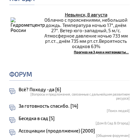
Невьянск, 8 августа
Облачно с прояснениями, небольшой
дождь. Температура ночью 17°, днём
27°. Ветер юго-западный, 5 м/с.
Атмосферное давление ночью 733 мм
рт.ст., днём 735 мм рт.ст.Вероятность
осадков 63%
Прогноз на 3 дня и метеокарты...
ФОРУМ
Всё? Походу -да [6]
[Вопросы и предложения, связанные с дальнейшим развитием
ресурса]
За готовность спасибо. [14]
[Поиск людей]
Беседка в сад [5]
[Дом & Сад & Огород]
Ассоциации (продолжение) [2000]
[Общение форумчан]