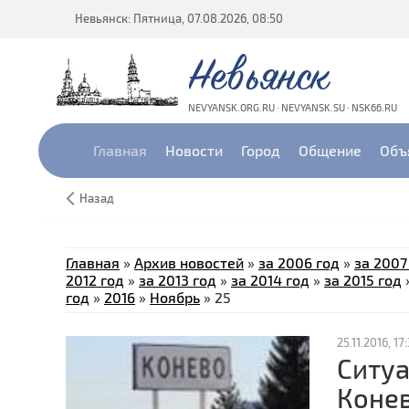
Невьянск: Пятница, 07.08.2026, 08:50
Невьянск
NEVYANSK.ORG.RU · NEVYANSK.SU · NSK66.RU
Главная
Новости
Город
Общение
Объ
Назад
Главная
»
Архив новостей
»
за 2006 год
»
за 2007
2012 год
»
за 2013 год
»
за 2014 год
»
за 2015 год
год
»
2016
»
Ноябрь
»
25
25.11.2016, 17
Ситуа
Коне