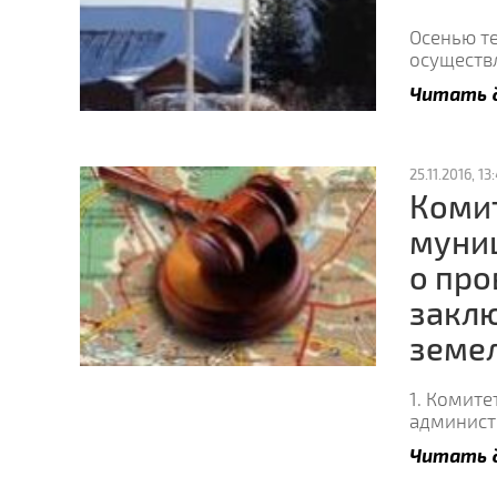
Осенью т
осуществ
Читать 
25.11.2016, 13
Коми
муни
о про
закл
земел
1. Комит
админист
Читать 