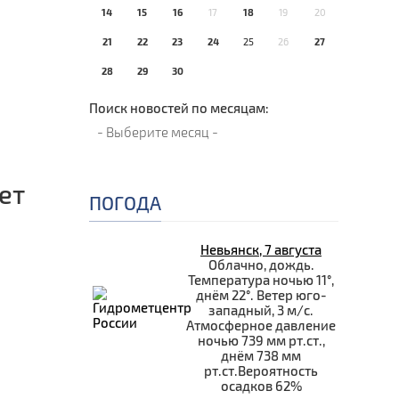
14
15
16
17
18
19
20
21
22
23
24
25
26
27
28
29
30
Поиск новостей по месяцам:
ет
ПОГОДА
Невьянск, 7 августа
Облачно, дождь.
Температура ночью 11°,
днём 22°. Ветер юго-
западный, 3 м/с.
Атмосферное давление
ночью 739 мм рт.ст.,
днём 738 мм
рт.ст.Вероятность
осадков 62%