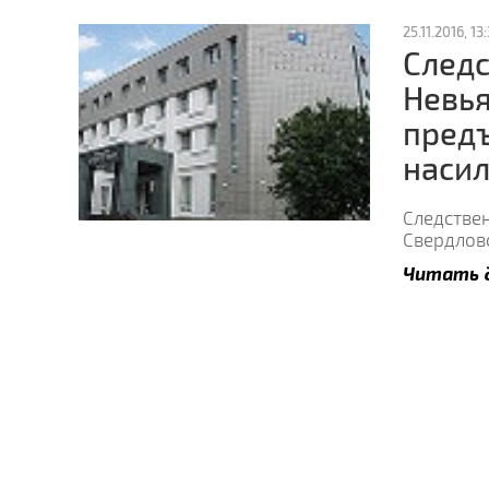
25.11.2016, 13:
Следс
Невь
пред
насил
Следстве
Свердлов
Читать 