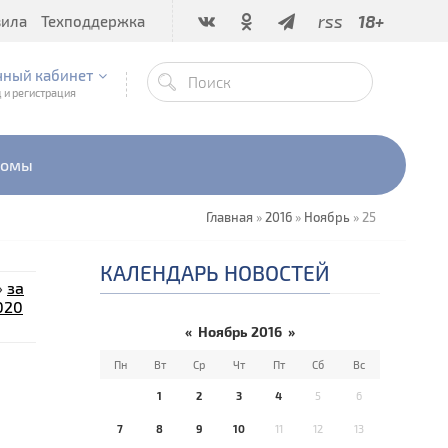
rss
18+
вила
Техподдержка
чный кабинет
 и регистрация
бомы
Главная
»
2016
»
Ноябрь
»
25
КАЛЕНДАРЬ НОВОСТЕЙ
»
за
020
«
Ноябрь 2016
»
Пн
Вт
Ср
Чт
Пт
Сб
Вс
1
2
3
4
5
6
7
8
9
10
11
12
13