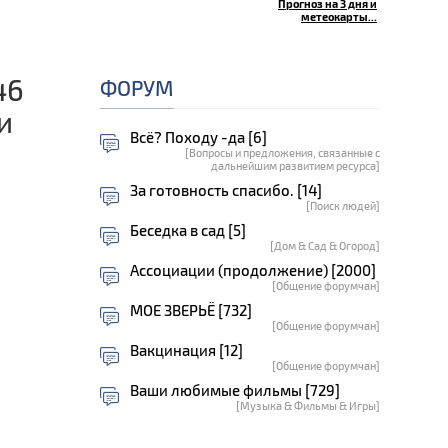
Прогноз на 3 дня и
метеокарты...
46
ФОРУМ
и
Всё? Походу -да [6]
[Вопросы и предложения, связанные с
дальнейшим развитием ресурса]
За готовность спасибо. [14]
[Поиск людей]
Беседка в сад [5]
[Дом & Сад & Огород]
Ассоциации (продолжение) [2000]
[Общение форумчан]
МОЕ ЗВЕРЬЁ [732]
[Общение форумчан]
Вакцинация [12]
[Общение форумчан]
Ваши любимые фильмы [729]
[Музыка & Фильмы & Игры]