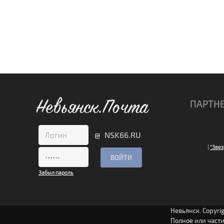
Невьянск.Почта
ПАРТН
@ NSK66.RU
|
"Звез
Забыл пароль
Невьянск. Copyri
Полное или част