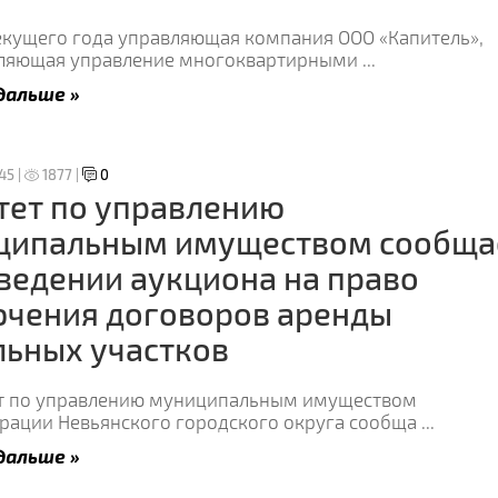
екущего года управляющая компания ООО «Капитель»,
ляющая управление многоквартирными
...
дальше »
:45 |
1877 |
0
тет по управлению
ципальным имуществом сообща
ведении аукциона на право
ючения договоров аренды
ьных участков
ет по управлению муниципальным имуществом
рации Невьянского городского округа сообща
...
дальше »