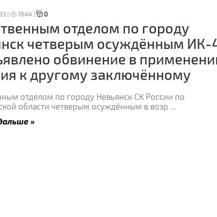
33 |
1844 |
0
твенным отделом по городу
янск четверым осуждённым ИК-
ъявлено обвинение в применени
ия к другому заключённому
нным отделом по городу Невьянск СК России по
ской области четверым осуждённым в возр
...
дальше »