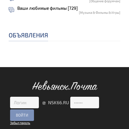
[Общение форумчан]
Ваши любимые фильмы [729]
[Музыка & Фильмы & Игры]
ОБЪЯВЛЕНИЯ
Невьянск.Почта
@ NSK66.RU
Забыл пароль