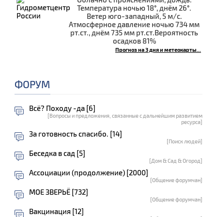
Температура ночью 18°, днём 26°.
Ветер юго-западный, 5 м/с.
Атмосферное давление ночью 734 мм
рт.ст., днём 735 мм рт.ст.Вероятность
осадков 81%
Прогноз на 3 дня и метеокарты...
ФОРУМ
Всё? Походу -да [6]
[Вопросы и предложения, связанные с дальнейшим развитием
ресурса]
За готовность спасибо. [14]
[Поиск людей]
Беседка в сад [5]
[Дом & Сад & Огород]
Ассоциации (продолжение) [2000]
[Общение форумчан]
МОЕ ЗВЕРЬЁ [732]
[Общение форумчан]
Вакцинация [12]