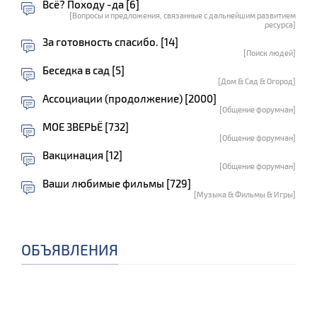
Всё? Походу -да [6]
[Вопросы и предложения, связанные с дальнейшим развитием
ресурса]
За готовность спасибо. [14]
[Поиск людей]
Беседка в сад [5]
[Дом & Сад & Огород]
Ассоциации (продолжение) [2000]
[Общение форумчан]
МОЕ ЗВЕРЬЁ [732]
[Общение форумчан]
Вакцинация [12]
[Общение форумчан]
Ваши любимые фильмы [729]
[Музыка & Фильмы & Игры]
ОБЪЯВЛЕНИЯ