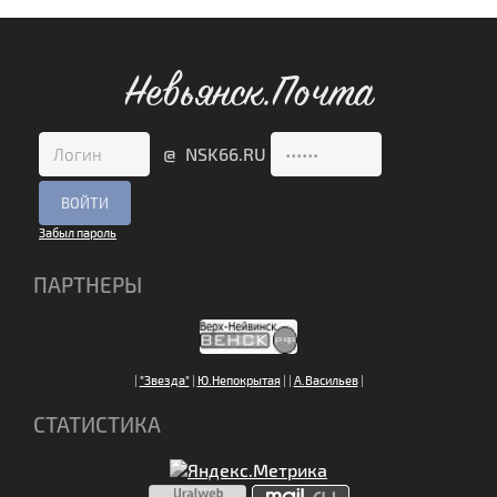
Невьянск.Почта
@ NSK66.RU
Забыл пароль
ПАРТНЕРЫ
|
"Звезда"
|
Ю.Непокрытая
|
|
А.Васильев
|
СТАТИСТИКА