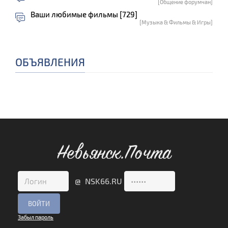
[Общение форумчан]
Ваши любимые фильмы [729]
[Музыка & Фильмы & Игры]
ОБЪЯВЛЕНИЯ
Невьянск.Почта
@ NSK66.RU
Забыл пароль