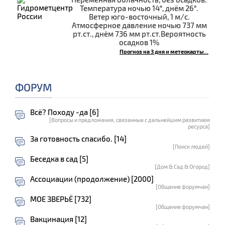
Температура ночью 14°, днём 26°.
Ветер юго-восточный, 1 м/с.
Атмосферное давление ночью 737 мм
рт.ст., днём 736 мм рт.ст.Вероятность
осадков 1%
Прогноз на 3 дня и метеокарты...
ФОРУМ
Всё? Походу -да [6]
[Вопросы и предложения, связанные с дальнейшим развитием
ресурса]
За готовность спасибо. [14]
[Поиск людей]
Беседка в сад [5]
[Дом & Сад & Огород]
Ассоциации (продолжение) [2000]
[Общение форумчан]
МОЕ ЗВЕРЬЁ [732]
[Общение форумчан]
Вакцинация [12]