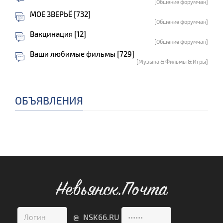
[Общение форумчан]
МОЕ ЗВЕРЬЁ [732]
[Общение форумчан]
Вакцинация [12]
[Общение форумчан]
Ваши любимые фильмы [729]
[Музыка & Фильмы & Игры]
ОБЪЯВЛЕНИЯ
Невьянск.Почта
@ NSK66.RU