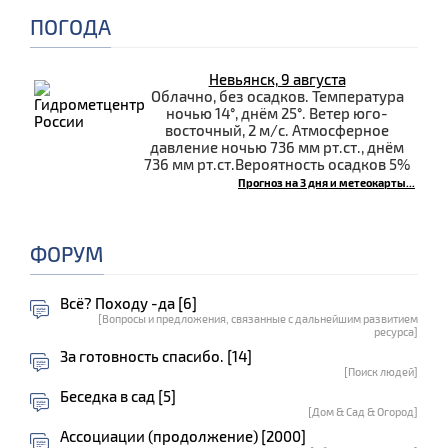
ПОГОДА
Невьянск, 9 августа
Облачно, без осадков. Температура
ночью 14°, днём 25°. Ветер юго-
восточный, 2 м/с. Атмосферное
давление ночью 736 мм рт.ст., днём
736 мм рт.ст.Вероятность осадков 5%
Прогноз на 3 дня и метеокарты...
ФОРУМ
Всё? Походу -да [6]
[Вопросы и предложения, связанные с дальнейшим развитием
ресурса]
За готовность спасибо. [14]
[Поиск людей]
Беседка в сад [5]
[Дом & Сад & Огород]
Ассоциации (продолжение) [2000]