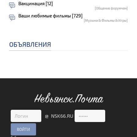
Вакцинация [12]
[Общение форумчан]
Ваши любимые фильмы [729]
[Музыка & Фильмы & Игры]
ОБЪЯВЛЕНИЯ
Невьянск.Почта
@ NSK66.RU