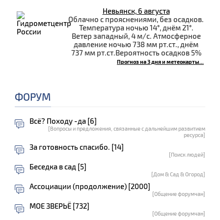
Невьянск, 6 августа
Облачно с прояснениями, без осадков.
Температура ночью 14°, днём 21°.
Ветер западный, 4 м/с. Атмосферное
давление ночью 738 мм рт.ст., днём
737 мм рт.ст.Вероятность осадков 5%
Прогноз на 3 дня и метеокарты...
ФОРУМ
Всё? Походу -да [6]
[Вопросы и предложения, связанные с дальнейшим развитием
ресурса]
За готовность спасибо. [14]
[Поиск людей]
Беседка в сад [5]
[Дом & Сад & Огород]
Ассоциации (продолжение) [2000]
[Общение форумчан]
МОЕ ЗВЕРЬЁ [732]
[Общение форумчан]