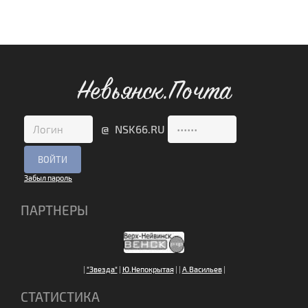
Невьянск.Почта
@ NSK66.RU
Забыл пароль
ПАРТНЕРЫ
|
"Звезда"
|
Ю.Непокрытая
|
|
А.Васильев
|
СТАТИСТИКА