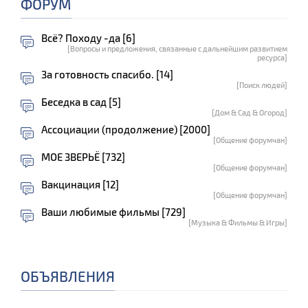
ФОРУМ
Всё? Походу -да [6]
[Вопросы и предложения, связанные с дальнейшим развитием
ресурса]
За готовность спасибо. [14]
[Поиск людей]
Беседка в сад [5]
[Дом & Сад & Огород]
Ассоциации (продолжение) [2000]
[Общение форумчан]
МОЕ ЗВЕРЬЁ [732]
[Общение форумчан]
Вакцинация [12]
[Общение форумчан]
Ваши любимые фильмы [729]
[Музыка & Фильмы & Игры]
ОБЪЯВЛЕНИЯ