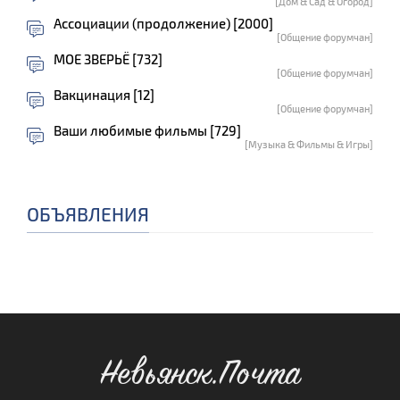
[Дом & Сад & Огород]
Ассоциации (продолжение) [2000]
[Общение форумчан]
МОЕ ЗВЕРЬЁ [732]
[Общение форумчан]
Вакцинация [12]
[Общение форумчан]
Ваши любимые фильмы [729]
[Музыка & Фильмы & Игры]
ОБЪЯВЛЕНИЯ
Невьянск.Почта