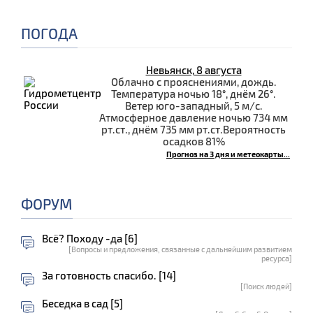
ПОГОДА
Невьянск, 8 августа
Облачно с прояснениями, дождь.
Температура ночью 18°, днём 26°.
Ветер юго-западный, 5 м/с.
Атмосферное давление ночью 734 мм
рт.ст., днём 735 мм рт.ст.Вероятность
осадков 81%
Прогноз на 3 дня и метеокарты...
ФОРУМ
Всё? Походу -да [6]
[Вопросы и предложения, связанные с дальнейшим развитием
ресурса]
За готовность спасибо. [14]
[Поиск людей]
Беседка в сад [5]