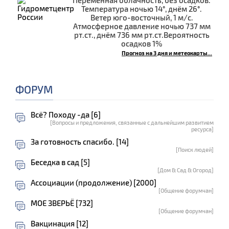
Температура ночью 14°, днём 26°.
Ветер юго-восточный, 1 м/с.
Атмосферное давление ночью 737 мм
рт.ст., днём 736 мм рт.ст.Вероятность
осадков 1%
Прогноз на 3 дня и метеокарты...
ФОРУМ
Всё? Походу -да [6]
[Вопросы и предложения, связанные с дальнейшим развитием
ресурса]
За готовность спасибо. [14]
[Поиск людей]
Беседка в сад [5]
[Дом & Сад & Огород]
Ассоциации (продолжение) [2000]
[Общение форумчан]
МОЕ ЗВЕРЬЁ [732]
[Общение форумчан]
Вакцинация [12]