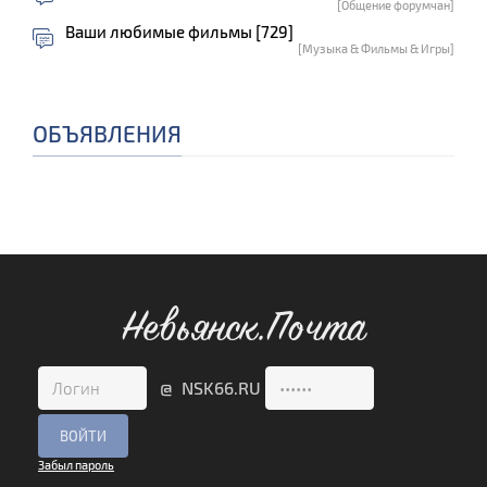
[Общение форумчан]
Ваши любимые фильмы [729]
[Музыка & Фильмы & Игры]
ОБЪЯВЛЕНИЯ
Невьянск.Почта
@ NSK66.RU
Забыл пароль