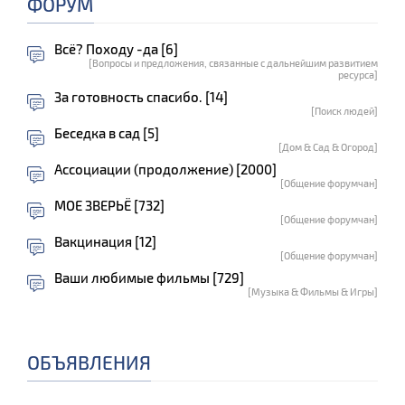
ФОРУМ
Всё? Походу -да [6]
[Вопросы и предложения, связанные с дальнейшим развитием
ресурса]
За готовность спасибо. [14]
[Поиск людей]
Беседка в сад [5]
[Дом & Сад & Огород]
Ассоциации (продолжение) [2000]
[Общение форумчан]
МОЕ ЗВЕРЬЁ [732]
[Общение форумчан]
Вакцинация [12]
[Общение форумчан]
Ваши любимые фильмы [729]
[Музыка & Фильмы & Игры]
ОБЪЯВЛЕНИЯ