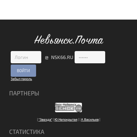
Невьянск.Почта
@ NSK66.RU
Забыл пароль
ПАРТНЕРЫ
|
"Звезда"
|
Ю.Непокрытая
|
|
А.Васильев
|
СТАТИСТИКА