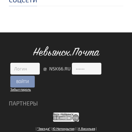
Невьянск.Почта
@ NSK66.RU
Забыл пароль
ПАРТНЕРЫ
|
"Звезда"
|
Ю.Непокрытая
|
|
А.Васильев
|