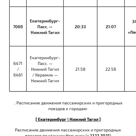
Екатеринбург-
3
7069
Пасс. —
20:33
21:07
«Ла
Нижний Тагил
Екатеринбург-
6471
Пасс. —
/
Нижний Тагил
21:58
22:58
6461
/ Керамик —
Нижний Тагил
.: Расписание движения пассажирских и пригородных
поездов к городам:
[ Екатеринбург |
Нижний Тагил ]
Расписание движения пассажирских и пригородных
поездов по станции Невьянск (с
12.12.2021
)