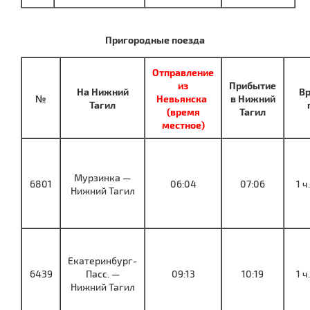
Пригородные поезда
Отправление
из
Прибытие
На Нижний
Вр
№
Невьянска
в Нижний
Тагил
(время
Тагил
местное)
Мурзинка —
6801
06:04
07:06
1 ч
Нижний Тагил
Екатеринбург-
6439
Пасс. —
09:13
10:19
1 ч
Нижний Тагил