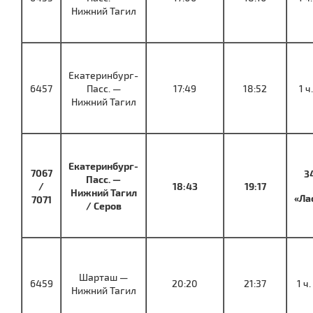
Нижний Тагил
Екатеринбург-
6457
Пасс. —
17:49
18:52
1 ч
Нижний Тагил
Екатеринбург-
7067
3
Пасс. —
/
18:43
19:17
Нижний Тагил
«Ла
7071
/ Серов
Шарташ —
6459
20:20
21:37
1 ч.
Нижний Тагил