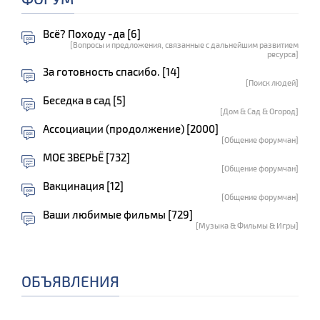
Всё? Походу -да [6]
[Вопросы и предложения, связанные с дальнейшим развитием
ресурса]
За готовность спасибо. [14]
[Поиск людей]
Беседка в сад [5]
[Дом & Сад & Огород]
Ассоциации (продолжение) [2000]
[Общение форумчан]
МОЕ ЗВЕРЬЁ [732]
[Общение форумчан]
Вакцинация [12]
[Общение форумчан]
Ваши любимые фильмы [729]
[Музыка & Фильмы & Игры]
ОБЪЯВЛЕНИЯ