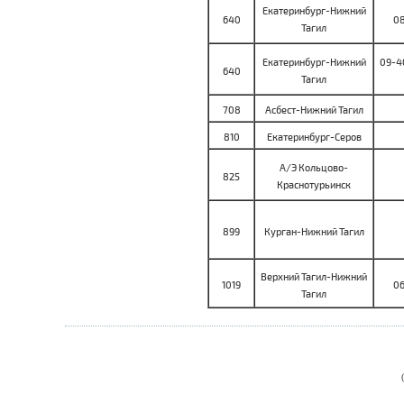
Екатеринбург-Нижний
640
08
Тагил
Екатеринбург-Нижний
09-40
640
Тагил
708
Асбест-Нижний Тагил
810
Екатеринбург-Серов
А/Э Кольцово-
825
Краснотурьинск
899
Курган-Нижний Тагил
Верхний Тагил-Нижний
1019
06
Тагил