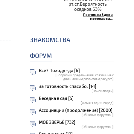
рт.ст.Вероятность
осадков 63%
Прогноз на 3 дня и
метеокарты...
ЗНАКОМСТВА
ФОРУМ
Всё? Походу -да [6]
[Вопросы и предложения, связанные с
дальнейшим развитием ресурса]
За готовность спасибо. [14]
[Поиск людей]
Беседка в сад [5]
[Дом & Сад & Огород]
Ассоциации (продолжение) [2000]
[Общение форумчан]
МОЕ ЗВЕРЬЁ [732]
[Общение форумчан]