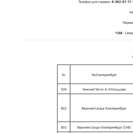
Телефон для справок:
8-902-87-17-
Ча
Перер
*САВ
- Севе
№
На Екатеринбург
506
Нижний Тагил-А/Э Кольцово
602
Верхняя Салда-Екатеринбург
602
Верхняя Салда-Екатеринбург (САВ)