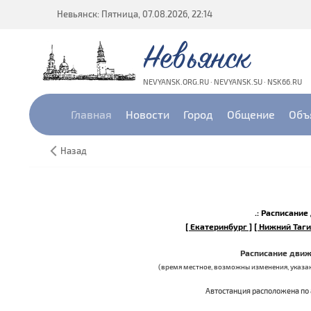
Невьянск: Пятница, 07.08.2026, 22:14
Невьянск
NEVYANSK.ORG.RU · NEVYANSK.SU · NSK66.RU
Главная
Новости
Город
Общение
Объ
Назад
.: Расписани
[ Екатеринбург ]
[ Нижний Таги
Расписание движ
(время местное, возможны изменения, указан
Автостанция расположена по 