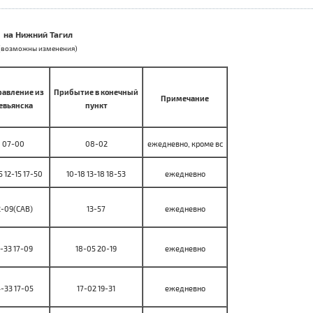
на Нижний Тагил
(возможны изменения)
авление из
Прибытие в конечный
Примечание
евьянска
пункт
07-00
08-02
ежедневно, кроме вс
5 12-15 17-50
10-18 13-18 18-53
ежедневно
2-09(САВ)
13-57
ежедневно
5-33 17-09
18-05 20-19
ежедневно
4-33 17-05
17-02 19-31
ежедневно