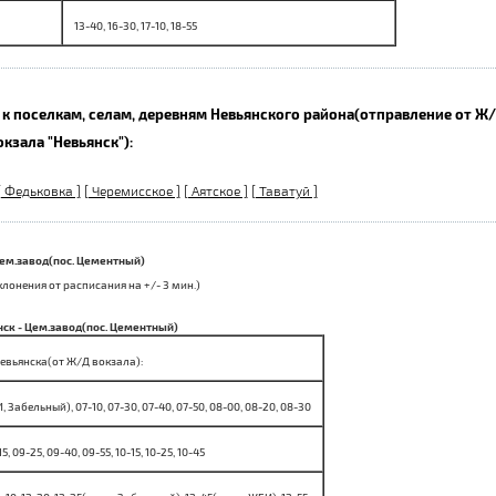
13-40, 16-30, 17-10, 18-55
 к поселкам, селам, деревням Невьянского района(отправление от Ж
окзала "Невьянск"):
[ Федьковка ]
[ Черемисское ]
[ Аятское ]
[ Таватуй ]
ем.завод(пос. Цементный)
онения от расписания на +/- 3 мин.)
нск - Цем.завод(пос. Цементный)
Невьянска(от Ж/Д вокзала):
, Забельный), 07-10, 07-30, 07-40, 07-50, 08-00, 08-20, 08-30
15, 09-25, 09-40, 09-55, 10-15, 10-25, 10-45