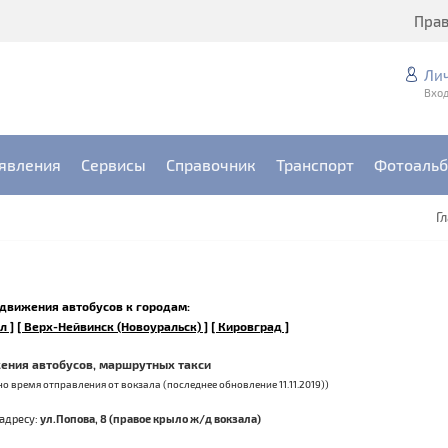
Пра
Ли
Вход
явления
Сервисы
Справочник
Транспорт
Фотоаль
Г
е движения автобусов к городам:
л ]
[ Верх-Нейвинск (Новоуральск) ]
[ Кировград ]
ения автобусов, маршрутных такси
о время отправления от вокзала (последнее обновление 11.11.2019))
адресу:
ул.Попова, 8 (правое крыло ж/д вокзала)