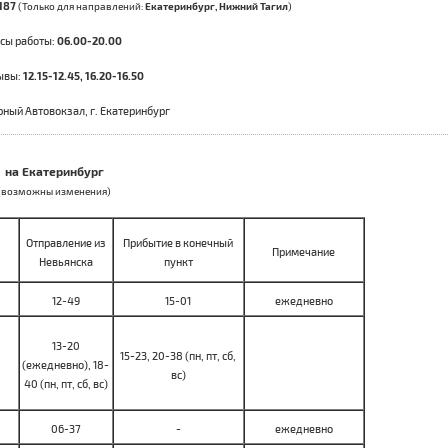
187
(Только для направлений:
Екатеринбург, Нижний Тагил
)
сы работы:
06.00-20.00
ывы:
12.15-12.45, 16.20-16.50
рный Автовокзал, г. Екатеринбург
на Екатеринбург
(возможны изменения)
Отправление из
Прибытие в конечный
Примечание
Невьянска
пункт
12-49
15-01
ежедневно
13-20
15-23, 20-38 (пн, пт, сб,
(ежедневно), 18-
вс)
40 (пн, пт, сб, вс)
06-37
-
ежедневно