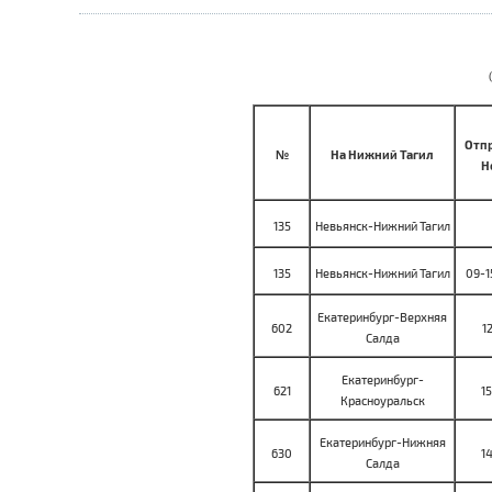
Отпр
№
На Нижний Тагил
Н
135
Невьянск-Нижний Тагил
135
Невьянск-Нижний Тагил
09-1
Екатеринбург-Верхняя
602
1
Салда
Екатеринбург-
621
1
Красноуральск
Екатеринбург-Нижняя
630
1
Салда