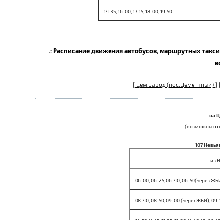
14-35, 16-00, 17-15, 18-00, 19-50
.: Расписание движения автобусов, маршрутных такси
в
[ Цем.завод (пос.Цементный) ]
на Ц
(возможны откл
107 Невья
из 
06-00, 06-25, 06-40, 06-50(через ЖБИ
08-40, 08-50, 09-00
(через ЖБИ)
, 09-