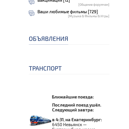
Вакцинация [12]
[Общение форумчан]
Ваши любимые фильмы [729]
[Музыка & Фильмы & Игры]
ОБЪЯВЛЕНИЯ
ТРАНСПОРТ
Ближайшие поезда:
Последний поезд ушёл.
Следующий завтра:
в 4:31
,
на Екатеринбург:
6450 Невьянск —