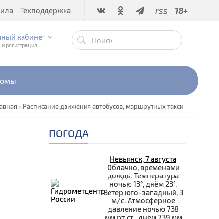
rss
18+
вила
Техподдержка
чный кабинет
 и регистрация
бомы
лавная
»
Расписание движения автобусов, маршрутных такси
ПОГОДА
Невьянск, 7 августа
Облачно, временами
дождь. Температура
ночью 13°, днём 23°.
Ветер юго-западный, 3
м/с. Атмосферное
давление ночью 738
мм рт.ст., днём 739 мм