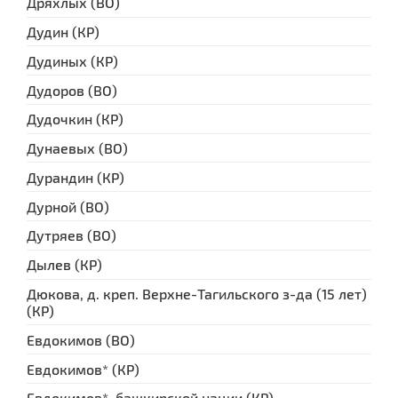
Дряхлых (ВО)
Дудин (КР)
Дудиных (КР)
Дудоров (ВО)
Дудочкин (КР)
Дунаевых (ВО)
Дурандин (КР)
Дурной (ВО)
Дутряев (ВО)
Дылев (КР)
Дюкова, д. креп. Верхне-Тагильского з-да (15 лет)
(КР)
Евдокимов (ВО)
Евдокимов* (КР)
Евдокимов*, башкирской нации (КР)