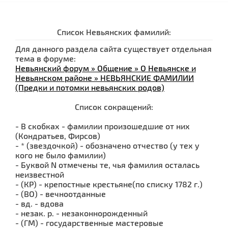
Список Невьянских фамилий:
Для данного раздела сайта существует отдельная
тема в форуме:
Невьянский форум » Общение » О Невьянске и
Невьянском районе » НЕВЬЯНСКИЕ ФАМИЛИИ
(Предки и потомки невьянских родов)
Список сокращений:
- В скобках - фамилии произошедшие от них
(Кондратьев, Фирсов)
- * (звездочкой) - обозначено отчество (у тех у
кого не было фамилии)
- Буквой N отмечены те, чья фамилия осталась
неизвестной
- (КР) - крепостные крестьяне(по списку 1782 г.)
- (ВО) - вечноотданные
- вд. - вдова
- незак. р. - незаконнорожденный
- (ГМ) - государственные мастеровые