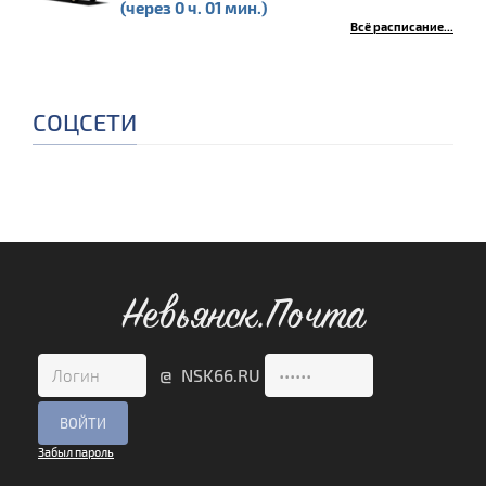
(через 0 ч. 01 мин.)
Всё расписание...
СОЦСЕТИ
Невьянск.Почта
@ NSK66.RU
Забыл пароль