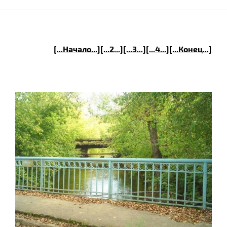
[...Начало...]
[...2...]
[...3...]
[...4...]
[...Конец...]