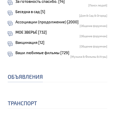
За готовность спасибо. [14]
[Поиск людей]
Беседка в сад [5]
[Дом & Сад & Огород]
Ассоциации (продолжение) [2000]
[Общение форумчан]
МОЕ ЗВЕРЬЁ [732]
[Общение форумчан]
Вакцинация [12]
[Общение форумчан]
Ваши любимые фильмы [729]
[Музыка & Фильмы & Игры]
ОБЪЯВЛЕНИЯ
ТРАНСПОРТ