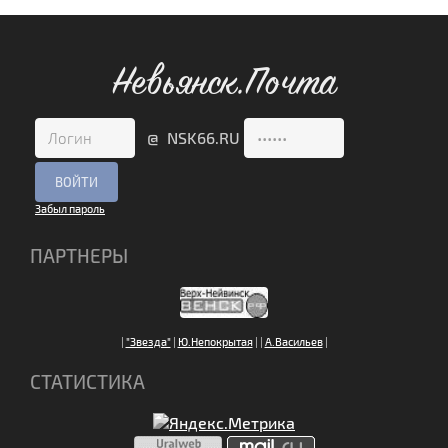
Невьянск.Почта
@ NSK66.RU
Забыл пароль
ПАРТНЕРЫ
|
"Звезда"
|
Ю.Непокрытая
|
|
А.Васильев
|
СТАТИСТИКА