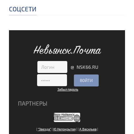
СОЦСЕТИ
Невьянск.Почта
@ NSK66.RU
Забыл пароль
ПАРТНЕРЫ
|
"Звезда"
|
Ю.Непокрытая
|
|
А.Васильев
|