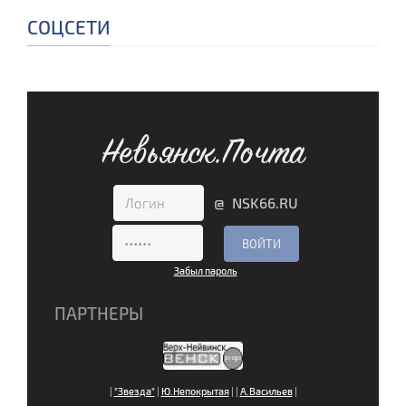
СОЦСЕТИ
Невьянск.Почта
@ NSK66.RU
Забыл пароль
ПАРТНЕРЫ
|
"Звезда"
|
Ю.Непокрытая
|
|
А.Васильев
|