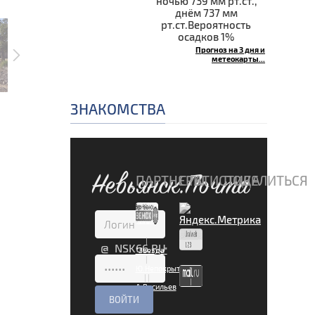
ночью 739 мм рт.ст.,
днём 737 мм
рт.ст.Вероятность
осадков 1%
Прогноз на 3 дня и
метеокарты...
ЗНАКОМСТВА
Невьянск.Почта
ПАРТНЕРЫ
СТАТИСТИКА
ПОДЕЛИТЬСЯ
|
@ NSK66.RU
"Звезда"
|
Ю.Непокрытая
|
|
А.Васильев
|