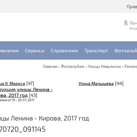
Пра
Ли
Вход
явления
Сервисы
Справочник
Транспорт
Фотоаль
Главная
»
Фотоальбом
»
Улицы Невьянска
»
Реконс
[47]
[44]
ца К. Маркса
Улица Малышева
рукция улицы Ленина -
ва, 2017 год
[43]
мка от 19 - 20.07.2017
цы Ленина - Кирова, 2017 год
70720_091145