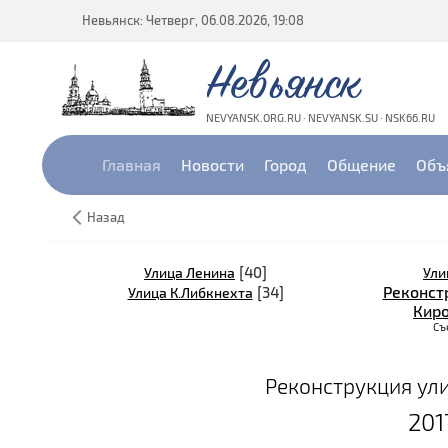
Невьянск: Четверг, 06.08.2026, 19:08
Невьянск
NEVYANSK.ORG.RU · NEVYANSK.SU · NSK66.RU
Главная
Новости
Город
Общение
Объ
Назад
[40]
Улица Ленина
Ули
Реконст
[34]
Улица К.Либкнехта
Киро
Съе
Реконструкция ули
201