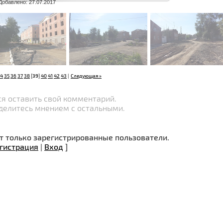
ом размере
2667x2000 px
/ 714.6 Kb
Добавлено: 27.07.2017
4
35
36
37
38
[
39
]
40
41
42
43
|
Следующая »
я оставить свой комментарий.
делитесь мнением с остальными.
 только зарегистрированные пользователи.
гистрация
|
Вход
]