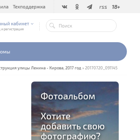
rss
18+
вила
Техподдержка
чный кабинет
 и регистрация
бомы
трукция улицы Ленина - Кирова, 2017 год
» 20170720_091145
Фотоальбом
Хотите
добавить свою
фотографию?