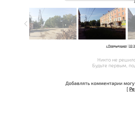
В реальн
« Предыдущая
|
33
3
Никто не решилс
Будьте первым, по
Добавлять комментарии могут
[
Ре