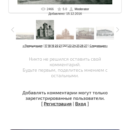
2466
5.0
Moderator
Добавлено: 15.12.2016
« Предыдущая
|
17
18
19
20
21
[
22
]
23
24
25
26
27
|
Следующая »
Никто не решился оставить свой
комментарий.
Будьте первым, поделитесь мнением с
остальными.
Добавлять комментарии могут только
зарегистрированные пользователи.
[
Регистрация
|
Вход
]