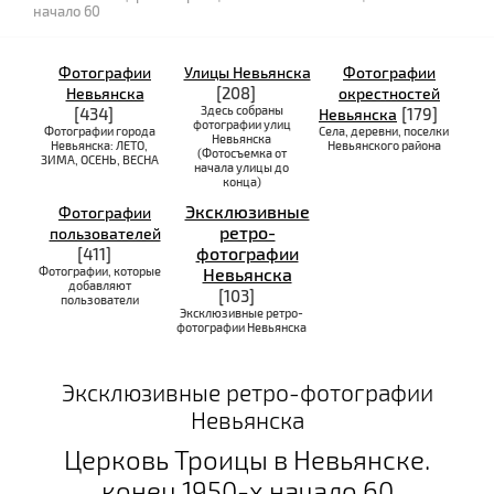
начало 60
Фотографии
Улицы Невьянска
Фотографии
[208]
Невьянска
окрестностей
Здесь собраны
[434]
[179]
Невьянска
фотографии улиц
Фотографии города
Села, деревни, поселки
Невьянска
Невьянска: ЛЕТО,
Невьянского района
(Фотосъемка от
ЗИМА, ОСЕНЬ, ВЕСНА
начала улицы до
конца)
Эксклюзивные
Фотографии
ретро-
пользователей
фотографии
[411]
Фотографии, которые
Невьянска
добавляют
[103]
пользователи
Эксклюзивные ретро-
фотографии Невьянска
Эксклюзивные ретро-фотографии
Невьянска
Церковь Троицы в Невьянске.
конец 1950-х начало 60