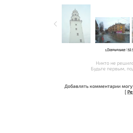
« Предыдущая
|
43
Никто не решилс
Будьте первым, по
Добавлять комментарии могут
[
Ре