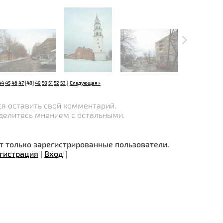
44
45
46
47
[
48
]
49
50
51
52
53
|
Следующая »
я оставить свой комментарий.
делитесь мнением с остальными.
 только зарегистрированные пользователи.
гистрация
|
Вход
]