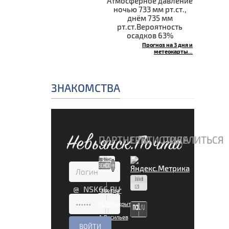
Атмосферное давление
ночью 733 мм рт.ст.,
днём 735 мм
рт.ст.Вероятность
осадков 63%
Прогноз на 3 дня и
метеокарты...
ЗНАКОМСТВА
Невьянск.Почта
ПАРТНЕРЫ
СТАТИСТИКА
ПОДЕЛИТЬСЯ
|
@ NSK66.RU
"Звезда"
|
Ю.Непокрытая
|
|
А.Васильев
|