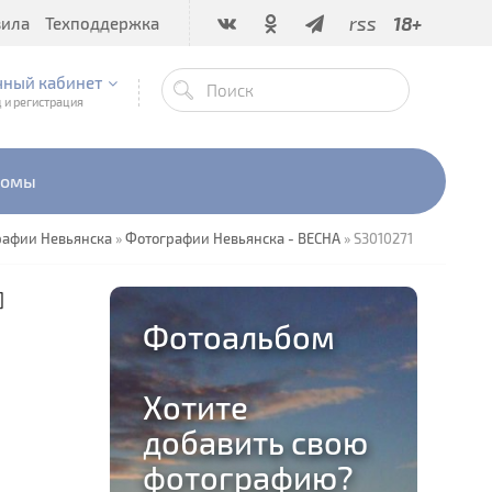
rss
18+
вила
Техподдержка
чный кабинет
 и регистрация
бомы
рафии Невьянска
»
Фотографии Невьянска - ВЕСНА
» S3010271
]
Фотоальбом
Хотите
добавить свою
фотографию?